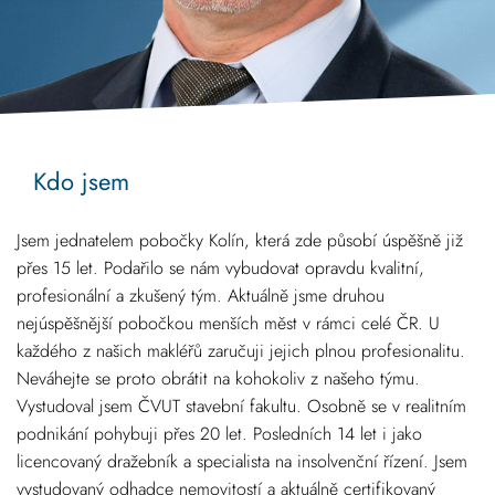
Kdo jsem
Jsem jednatelem pobočky Kolín, která zde působí úspěšně již
přes 15 let. Podařilo se nám vybudovat opravdu kvalitní,
profesionální a zkušený tým. Aktuálně jsme druhou
nejúspěšnější pobočkou menších měst v rámci celé ČR. U
každého z našich makléřů zaručuji jejich plnou profesionalitu.
Neváhejte se proto obrátit na kohokoliv z našeho týmu.
Vystudoval jsem ČVUT stavební fakultu. Osobně se v realitním
podnikání pohybuji přes 20 let. Posledních 14 let i jako
licencovaný dražebník a specialista na insolvenční řízení. Jsem
vystudovaný odhadce nemovitostí a aktuálně certifikovaný