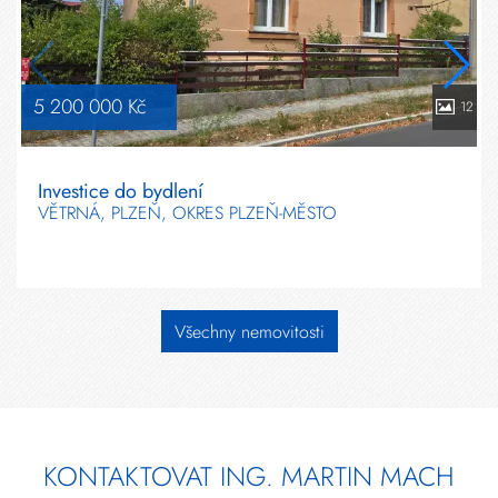
5 200 000 Kč
12
Investice do bydlení
VĚTRNÁ, PLZEŇ, OKRES PLZEŇ-MĚSTO
Všechny nemovitosti
KONTAKTOVAT ING. MARTIN MACH