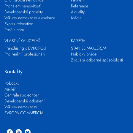
Chci prodat nemovitost
Partneři
Pronájem nemovitostí
Reference
Developerské projekty
Aktuality
Výkupy nemovitostí a exekuce
Média
Expats relocation
Proč s námi
VLASTNÍ KANCELÁŘ
KARIÉRA
Franchising s EVROPOU
STAŇ SE MAKLÉŘEM
Pro realitní profesionály
Nabídky práce
Zkouška odborné způsobilosti
Kontakty
Pobočky
Makléři
Centrála společnosti
Developerské oddělení
Výkupy nemovitostí
EVROPA COMMERCIAL