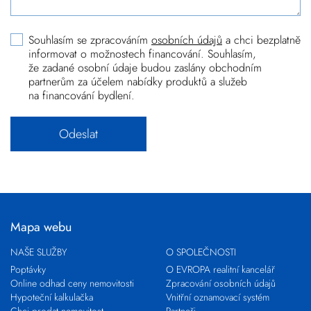
Souhlasím se zpracováním
osobních údajů
a chci bezplatně
informovat o možnostech financování. Souhlasím,
že zadané osobní údaje budou zaslány obchodním
partnerům za účelem nabídky produktů a služeb
na financování bydlení.
Mapa webu
NAŠE SLUŽBY
O SPOLEČNOSTI
Poptávky
O EVROPA realitní kancelář
Online odhad ceny nemovitosti
Zpracování osobních údajů
Hypoteční kalkulačka
Vnitřní oznamovací systém