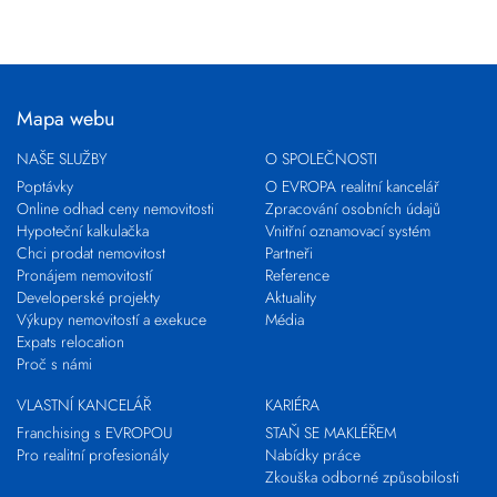
Mapa webu
NAŠE SLUŽBY
O SPOLEČNOSTI
Poptávky
O EVROPA realitní kancelář
Online odhad ceny nemovitosti
Zpracování osobních údajů
Hypoteční kalkulačka
Vnitřní oznamovací systém
Chci prodat nemovitost
Partneři
Pronájem nemovitostí
Reference
Developerské projekty
Aktuality
Výkupy nemovitostí a exekuce
Média
Expats relocation
Proč s námi
VLASTNÍ KANCELÁŘ
KARIÉRA
Franchising s EVROPOU
STAŇ SE MAKLÉŘEM
Pro realitní profesionály
Nabídky práce
Zkouška odborné způsobilosti