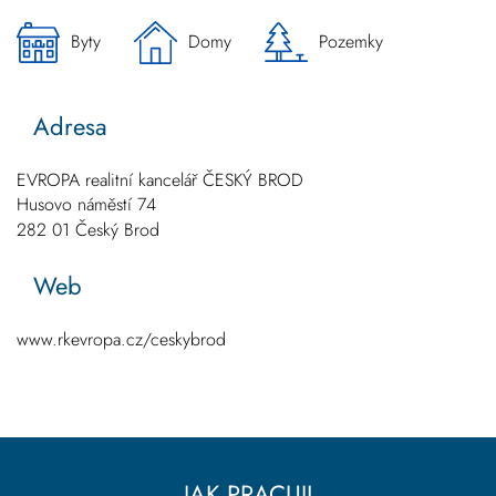
Byty
Domy
Pozemky
Adresa
EVROPA realitní kancelář ČESKÝ BROD
Husovo náměstí 74
282 01
Český Brod
Web
www.rkevropa.cz/ceskybrod
JAK PRACUJI