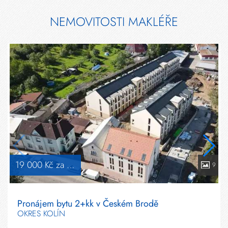
NEMOVITOSTI MAKLÉŘE
19 000 Kč za měsíc
9
Pronájem bytu 2+kk v Českém Brodě
OKRES KOLÍN