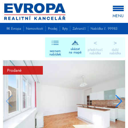
MENU
RK Evropa
Nemovitosti
Prodej
Byty
Zahraničí
Nabídka č. 99983
<
>
ukázat
předchozí
další
seznam
na mapě
nabídka
nabídka
nabídek
Prodané