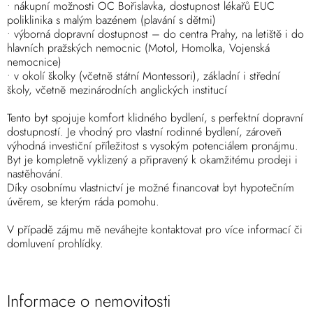
• nákupní možnosti OC Bořislavka, dostupnost lékařů EUC
poliklinika s malým bazénem (plavání s dětmi)
• výborná dopravní dostupnost – do centra Prahy, na letiště i do
hlavních pražských nemocnic (Motol, Homolka, Vojenská
nemocnice)
• v okolí školky (včetně státní Montessori), základní i střední
školy, včetně mezinárodních anglických institucí
Tento byt spojuje komfort klidného bydlení, s perfektní dopravní
dostupností. Je vhodný pro vlastní rodinné bydlení, zároveň
výhodná investiční příležitost s vysokým potenciálem pronájmu.
Byt je kompletně vyklizený a připravený k okamžitému prodeji i
nastěhování.
Díky osobnímu vlastnictví je možné financovat byt hypotečním
úvěrem, se kterým ráda pomohu.
V případě zájmu mě neváhejte kontaktovat pro více informací či
domluvení prohlídky.
Informace o nemovitosti