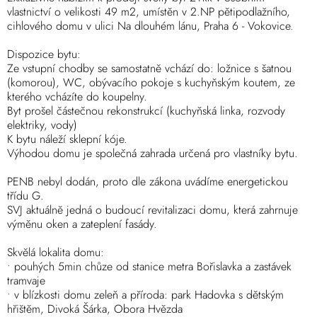
vlastnictví o velikosti 49 m2, umístěn v 2.NP pětipodlažního,
cihlového domu v ulici Na dlouhém lánu, Praha 6 - Vokovice.
Dispozice bytu:
Ze vstupní chodby se samostatně vchází do: ložnice s šatnou
(komorou), WC, obývacího pokoje s kuchyňským koutem, ze
kterého vcházíte do koupelny.
Byt prošel částečnou rekonstrukcí (kuchyňská linka, rozvody
elektriky, vody)
K bytu náleží sklepní kóje.
Výhodou domu je společná zahrada určená pro vlastníky bytu.
PENB nebyl dodán, proto dle zákona uvádíme energetickou
třídu G.
SVJ aktuálně jedná o budoucí revitalizaci domu, která zahrnuje
výměnu oken a zateplení fasády.
Skvělá lokalita domu:
• pouhých 5min chůze od stanice metra Bořislavka a zastávek
tramvaje
• v blízkosti domu zeleň a příroda: park Hadovka s dětským
hřištěm, Divoká Šárka, Obora Hvězda