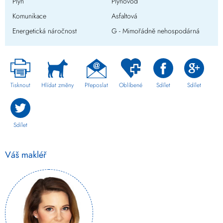
Plyn
Plynovod
Komunikace
Asfaltová
Energetická náročnost
G - Mimořádně nehospodárná
Tisknout
Hlídat změny
Přeposlat
Oblíbené
Sdílet
Sdílet
Sdílet
Váš makléř