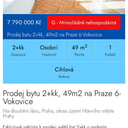
7 790 000 Kč
G - Mimořádně nehospodárná
Prodej bytu 2+kk, 49m2 na Praze 6-Vokovice
2
2+kk
Osobní
49 m
1
Dispozice
Vlastnictví
Plocha
Podlaží
Cihlová
Budova
Prodej bytu 2+kk, 49m2 na Praze 6-
Vokovice
Na dlouhém lánu, Praha, okres území Hlavního města
Prahy
Exkluzivně nabízím k prodeji světlý byt 2+kk v osobním