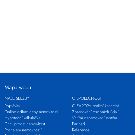
Mapa webu
NAŠE SLUŽBY
O SPOLEČNOSTI
Poptávky
O EVROPA realitní kancelář
Online odhad ceny nemovitosti
Zpracování osobních údajů
Hypoteční kalkulačka
Vnitřní oznamovací systém
Chci prodat nemovitost
Partneři
Pronájem nemovitostí
Reference