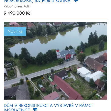
NOVOSTAVBA, RATBOŘ U KOLÍNA
Ratboř, okres Kolín
9 490 000 Kč
Novinka
DŮM V REKONSTRUKCI A VÝSTAVBĚ V RÁMCI
INSOLVENCE