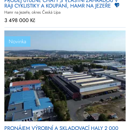
PRODEJ ÚTULNÉ CHATY S VLASTNÍ ZAHRADOU V
RÁJI CYKLISTIKY A KOUPÁNÍ, HAMR NA JEZEŘE
Hamr na Jezeře, okres Česká Lípa
3 498 000 Kč
Novinka
PRONÁJEM VÝROBNÍ A SKLADOVACÍ HALY 2 000