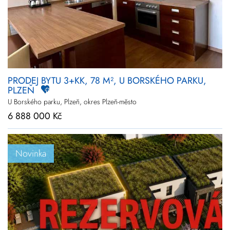
PRODEJ BYTU 3+KK, 78 M², U BORSKÉHO PARKU,
PLZEŇ
U Borského parku, Plzeň, okres Plzeň-město
6 888 000 Kč
Novinka