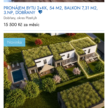
PRONÁJEM BYTU 2+KK, 54 M2, BALKON 7,31 M2,
3.NP, DOBŘANY
Dobřany, okres Plzeň-jih
15 500 Kč za měsíc
Novinka