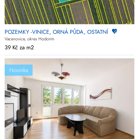
POZEMKY -VINICE, ORNÁ PŮDA, OSTATNÍ
Vacenovice, okres Hodonín
39 Kč za m2
Novinka