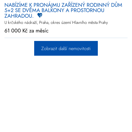
NABÍZÍME K PRONÁJMU ZAŘÍZENÝ RODINNÝ DŮM
5+2 SE DVĚMA BALKONY A PROSTORNOU
ZAHRADOU.
U krčského nádraží, Praha, okres území Hlavního města Prahy
61 000 Kč za měsíc
Zobrazit další nemovitosti