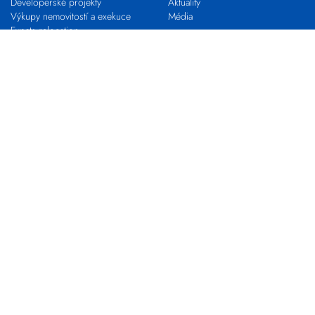
Developerské projekty
Aktuality
Výkupy nemovitostí a exekuce
Média
Expats relocation
Proč s námi
VLASTNÍ KANCELÁŘ
KARIÉRA
Franchising s EVROPOU
STAŇ SE MAKLÉŘEM
Pro realitní profesionály
Nabídky práce
Zkouška odborné způsobilosti
Kontakty
Pobočky
Makléři
Centrála společnosti
Developerské oddělení
Výkupy nemovitostí
EVROPA COMMERCIAL