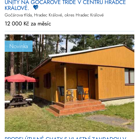
UNITY NA GOČÁROVĚ TŘÍDĚ V CENTRU HRADCE
KRÁLOVÉ.
Gočárova třída, Hradec Králové, okres Hradec Králové
12 000 Kč za měsíc
Novinka