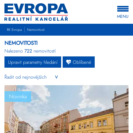
MENU
RK Evropa
Nemovitosti
NEMOVITOSTI
Nalezeno
722
nemovitostí
Upravit parametry hledání
Oblíbené
Byty
Domy
Pozemky
Novinka
Komerční
Ostatní
Developerské
projekty