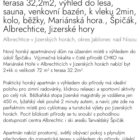
terasa 32,2m2, výhled do lesa,
sauna, venkovní bazén, k vleku 2min,
kolo, běžky, Mariánská hora., Špičák,
Albrechtice, Jizerské hory
Albrechtice v Jizerských horách, okres Jablonec nad Nisou
Nový horský apartmánový dům na úžasném místě s výhledem do
údolí Špičáku. Výjimečná lokalita v čisté přírodě CHKO na
Mariánské Hoře v Albrechticích v Jizerských horách nabízí byt
2+kk o velikosti 72 m² s terasa 32.2m².
Praktický horský apartmán s výhledem do přírody má ideální
polohu pro zimní radovánky, klidnou relaxaci a sportovní aktivity
po celý rok. Běžkařská stopa Jizerské magistrály je vzdálena jen
450 m, lyžařský vlek pouhé 2 minuty autem, a navíc jste zde na
perfektním místě pro cyklotrasy a turistické výlety po Jizerských
horách. Pocit blízkosti přírody se tu snoubí s pohodlnou
dostupností centra Albrechtic i ski areálu Tanvaldský Špičák.
Apartmán nabízí prostorný, světlý obývací pokoj s plynulým
přechodem do romantické terasy s výhledem do přírody, jídelní