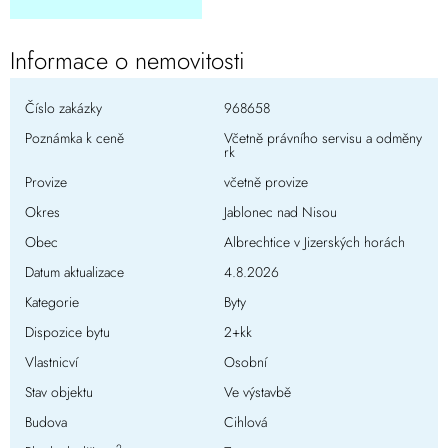
Informace o nemovitosti
Číslo zakázky
968658
Poznámka k ceně
Včetně právního servisu a odměny
rk
Provize
včetně provize
Okres
Jablonec nad Nisou
Obec
Albrechtice v Jizerských horách
Datum aktualizace
4.8.2026
Kategorie
Byty
Dispozice bytu
2+kk
Vlastnicví
Osobní
Stav objektu
Ve výstavbě
Budova
Cihlová