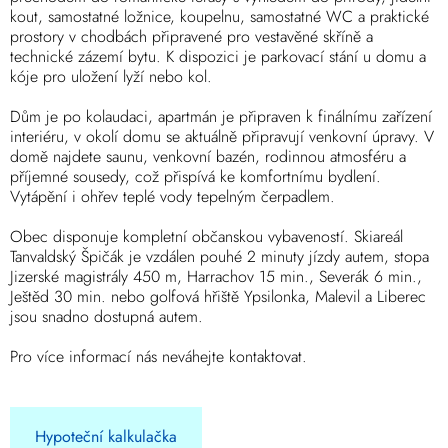
kout, samostatné ložnice, koupelnu, samostatné WC a praktické
prostory v chodbách připravené pro vestavěné skříně a
technické zázemí bytu. K dispozici je parkovací stání u domu a
kóje pro uložení lyží nebo kol.
Dům je po kolaudaci, apartmán je připraven k finálnímu zařízení
interiéru, v okolí domu se aktuálně připravují venkovní úpravy. V
domě najdete saunu, venkovní bazén, rodinnou atmosféru a
příjemné sousedy, což přispívá ke komfortnímu bydlení.
Vytápění i ohřev teplé vody tepelným čerpadlem.
Obec disponuje kompletní občanskou vybaveností. Skiareál
Tanvaldský Špičák je vzdálen pouhé 2 minuty jízdy autem, stopa
Jizerské magistrály 450 m, Harrachov 15 min., Severák 6 min.,
Ještěd 30 min. nebo golfová hřiště Ypsilonka, Malevil a Liberec
jsou snadno dostupná autem.
Pro více informací nás neváhejte kontaktovat.
Hypoteční kalkulačka