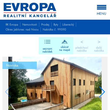
MENU
RK Evropa
Nemovitosti
Prodej
Byty
Liberecký
Okres Jablonec nad Nisou
Nabídka č. 99590
<
>
ukázat
předchozí
další
seznam
na mapě
nabídka
nabídka
nabídek
Novinka