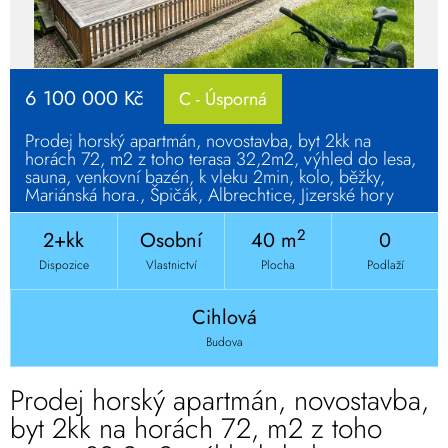
6 100 000 Kč
C - Úsporná
Prodej horský apartmán, novostavba, byt 2kk na
horách 72, m2 z toho terasa 32,2m2, výhled do lesa,
sauna, venkovní bazén, k vleku 2min, kolo, běžky,
Mariánská hora., Špičák, Albrechtice, Jizerské hory
2
2+kk
Osobní
40 m
0
Dispozice
Vlastnictví
Plocha
Podlaží
Cihlová
Budova
Prodej horský apartmán, novostavba,
byt 2kk na horách 72, m2 z toho