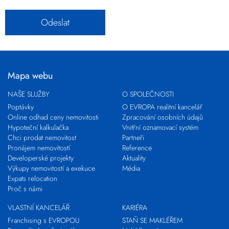
Mapa webu
NAŠE SLUŽBY
O SPOLEČNOSTI
Poptávky
O EVROPA realitní kancelář
Online odhad ceny nemovitosti
Zpracování osobních údajů
Hypoteční kalkulačka
Vnitřní oznamovací systém
Chci prodat nemovitost
Partneři
Pronájem nemovitostí
Reference
Developerské projekty
Aktuality
Výkupy nemovitostí a exekuce
Média
Expats relocation
Proč s námi
VLASTNÍ KANCELÁŘ
KARIÉRA
Franchising s EVROPOU
STAŇ SE MAKLÉŘEM