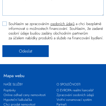
Souhlasím se zpracováním
osobních údajů
a chci bezplatně
informovat o možnostech financování. Souhlasím, že zadané
osobní údaje budou zaslány obchodním partnerům
za účelem nabídky produktů a služeb na financování bydlení.
Mapa webu
NAŠE SLUŽBY
O SPOLEČNOSTI
Poptávky
O EVROPA realitní kancelář
Online odhad ceny nemovitosti
Zpracování osobních údajů
Hypoteční kalkulačka
Vnitřní oznamovací systém
Chci prodat nemovitost
Partneři