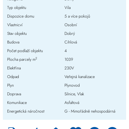
Typ objektu
Vila
Dispozice domu
5 a více pokojů
Vlastnicví
Osobní
Stav objektu
Dobrý
Budova
Cihlová
Počet podlaží objektu
4
2
Plocha parcely m
1039
Elektřina
230V
Odpad
Veřejná kanalizace
Plyn
Plynovod
Doprava
Silnice, Vlak
Komunikace
Asfaltová
Energetická náročnost
G - Mimořádně nehospodárná