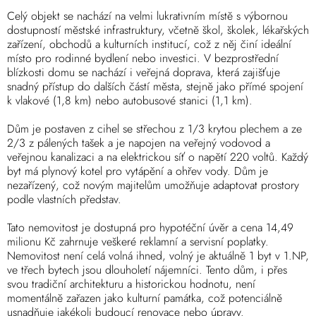
Celý objekt se nachází na velmi lukrativním místě s výbornou
dostupností městské infrastruktury, včetně škol, školek, lékařských
zařízení, obchodů a kulturních institucí, což z něj činí ideální
místo pro rodinné bydlení nebo investici. V bezprostřední
blízkosti domu se nachází i veřejná doprava, která zajišťuje
snadný přístup do dalších částí města, stejně jako přímé spojení
k vlakové (1,8 km) nebo autobusové stanici (1,1 km).
Dům je postaven z cihel se střechou z 1/3 krytou plechem a ze
2/3 z pálených tašek a je napojen na veřejný vodovod a
veřejnou kanalizaci a na elektrickou síť o napětí 220 voltů. Každý
byt má plynový kotel pro vytápění a ohřev vody. Dům je
nezařízený, což novým majitelům umožňuje adaptovat prostory
podle vlastních představ.
Tato nemovitost je dostupná pro hypotéční úvěr a cena 14,49
milionu Kč zahrnuje veškeré reklamní a servisní poplatky.
Nemovitost není celá volná ihned, volný je aktuálně 1 byt v 1.NP,
ve třech bytech jsou dlouholetí nájemníci. Tento dům, i přes
svou tradiční architekturu a historickou hodnotu, není
momentálně zařazen jako kulturní památka, což potenciálně
usnadňuje jakékoli budoucí renovace nebo úpravy.