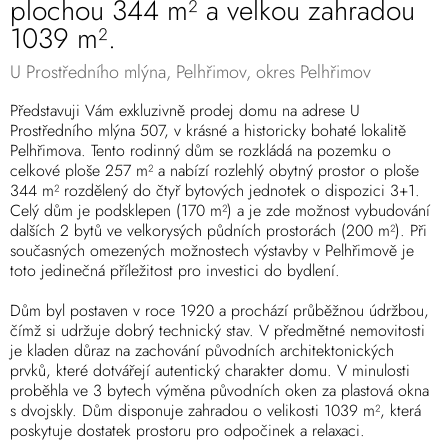
plochou 344 m² a velkou zahradou
1039 m².
U Prostředního mlýna, Pelhřimov, okres Pelhřimov
Představuji Vám exkluzivně prodej domu na adrese U
Prostředního mlýna 507, v krásné a historicky bohaté lokalitě
Pelhřimova. Tento rodinný dům se rozkládá na pozemku o
celkové ploše 257 m² a nabízí rozlehlý obytný prostor o ploše
344 m² rozdělený do čtyř bytových jednotek o dispozici 3+1.
Celý dům je podsklepen (170 m²) a je zde možnost vybudování
dalších 2 bytů ve velkorysých půdních prostorách (200 m²). Při
současných omezených možnostech výstavby v Pelhřimově je
toto jedinečná příležitost pro investici do bydlení.
Dům byl postaven v roce 1920 a prochází průběžnou údržbou,
čímž si udržuje dobrý technický stav. V předmětné nemovitosti
je kladen důraz na zachování původních architektonických
prvků, které dotvářejí autentický charakter domu. V minulosti
proběhla ve 3 bytech výměna původních oken za plastová okna
s dvojskly. Dům disponuje zahradou o velikosti 1039 m², která
poskytuje dostatek prostoru pro odpočinek a relaxaci.