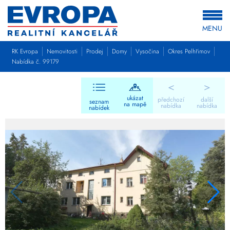
MENU
RK Evropa
Nemovitosti
Prodej
Domy
Vysočina
Okres Pelhřimov
Nabídka č. 99179
<
>
ukázat
předchozí
další
seznam
na mapě
nabídka
nabídka
nabídek