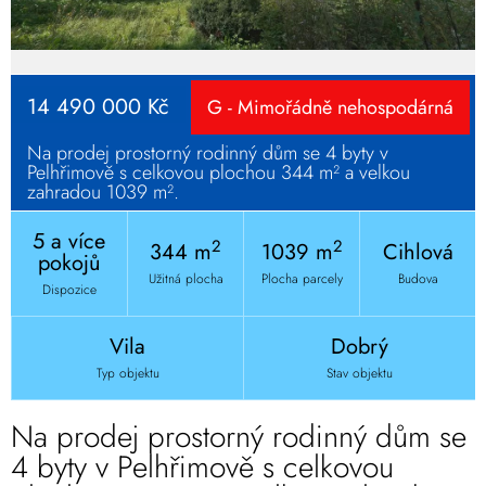
14 490 000 Kč
G - Mimořádně nehospodárná
Na prodej prostorný rodinný dům se 4 byty v
Pelhřimově s celkovou plochou 344 m² a velkou
zahradou 1039 m².
5 a více
2
2
344 m
1039 m
Cihlová
pokojů
Užitná plocha
Plocha parcely
Budova
Dispozice
Vila
Dobrý
Typ objektu
Stav objektu
Na prodej prostorný rodinný dům se
4 byty v Pelhřimově s celkovou