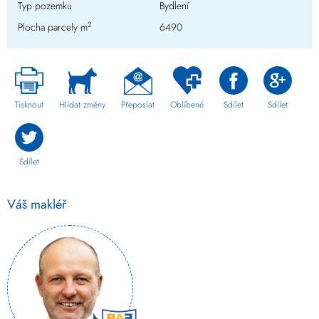
Typ pozemku
Bydlení
2
Plocha parcely m
6490
Tisknout
Hlídat změny
Přeposlat
Oblíbené
Sdílet
Sdílet
Sdílet
Váš makléř