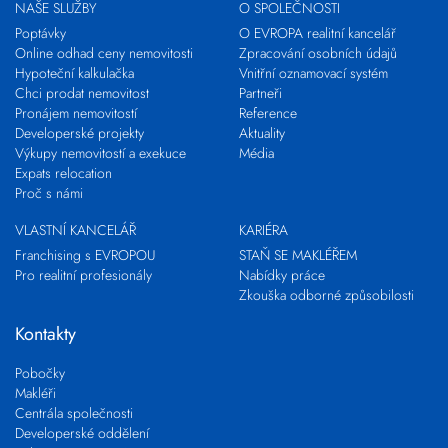
NAŠE SLUŽBY
O SPOLEČNOSTI
Poptávky
O EVROPA realitní kancelář
Online odhad ceny nemovitosti
Zpracování osobních údajů
Hypoteční kalkulačka
Vnitřní oznamovací systém
Chci prodat nemovitost
Partneři
Pronájem nemovitostí
Reference
Developerské projekty
Aktuality
Výkupy nemovitostí a exekuce
Média
Expats relocation
Proč s námi
VLASTNÍ KANCELÁŘ
KARIÉRA
Franchising s EVROPOU
STAŇ SE MAKLÉŘEM
Pro realitní profesionály
Nabídky práce
Zkouška odborné způsobilosti
Kontakty
Pobočky
Makléři
Centrála společnosti
Developerské oddělení