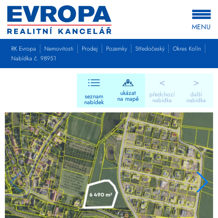
MENU
RK Evropa
Nemovitosti
Prodej
Pozemky
Středočeský
Okres Kolín
Nabídka č. 98951
<
>
ukázat
předchozí
další
seznam
na mapě
nabídka
nabídka
nabídek