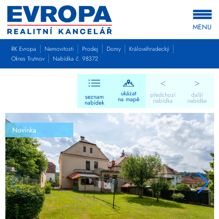
MENU
RK Evropa
Nemovitosti
Prodej
Domy
Královéhradecký
Okres Trutnov
Nabídka č. 98372
<
>
ukázat
předchozí
další
seznam
na mapě
nabídka
nabídka
nabídek
Novinka