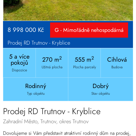
8 998 000 Kč
G - Mimořádně nehospodárná
Prodej RD Trutnov - Kryblice
5 a více
2
2
270 m
555 m
Cihlová
pokojů
Užitná plocha
Plocha parcely
Budova
Dispozice
Rodinný
Dobrý
Typ objektu
Stav objektu
Prodej RD Trutnov - Kryblice
Zahradní Město, Trutnov, okres Trutnov
Dovolujeme si Vám představit atraktivní rodinný dům na prodej,