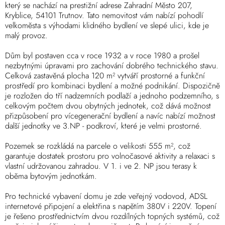
který se nachází na prestižní adrese Zahradní Město 207,
Kryblice, 54101 Trutnov. Tato nemovitost vám nabízí pohodlí
velkoměsta s výhodami klidného bydlení ve slepé ulici, kde je
malý provoz.
Dům byl postaven cca v roce 1932 a v roce 1980 a prošel
nezbytnými úpravami pro zachování dobrého technického stavu.
Celková zastavěná plocha 120 m² vytváří prostorné a funkční
prostředí pro kombinaci bydlení a možné podnikání. Dispozičně
je rozložen do tří nadzemních podlaží a jednoho podzemního, s
celkovým počtem dvou obytných jednotek, což dává možnost
přizpůsobení pro vícegenerační bydlení a navíc nabízí možnost
další jednotky ve 3.NP - podkroví, které je velmi prostorné.
Pozemek se rozkládá na parcele o velikosti 555 m², což
garantuje dostatek prostoru pro volnočasové aktivity a relaxaci s
vlastní udržovanou zahradou. V 1. i ve 2. NP jsou terasy k
oběma bytovým jednotkám.
Pro technické vybavení domu je zde veřejný vodovod, ADSL
internetové připojení a elektřina s napětím 380V i 220V. Topení
je řešeno prostřednictvím dvou rozdílných topných systémů, což