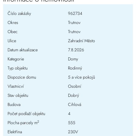
Číslo zakázky
962734
Okres
Trutnov
Obec
Trutnov
Ulice
Zahradní Město
Datum aktualizace
7.8.2026
Kategorie
Domy
Typ objektu
Rodinný
Dispozice domu
5 a více pokojů
Vlastnicví
Osobní
Stav objektu
Dobrý
Budova
Cihlová
Počet podlaží objektu
4
2
Plocha parcely m
555
Elektřina
230V