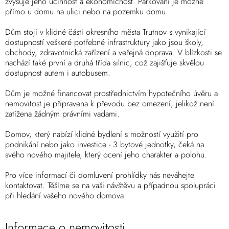
zvyšuje jeho účinnost a ekonomičnost. Parkování je možné
přímo u domu na ulici nebo na pozemku domu.
Dům stojí v klidné části okresního města Trutnov s vynikající
dostupností veškeré potřebné infrastruktury jako jsou školy,
obchody, zdravotnická zařízení a veřejná doprava. V blízkosti se
nachází také první a druhá třída silnic, což zajišťuje skvělou
dostupnost autem i autobusem.
Dům je možné financovat prostřednictvím hypotečního úvěru a
nemovitost je připravena k převodu bez omezení, jelikož není
zatížena žádným právními vadami.
Domov, který nabízí klidné bydlení s možností využití pro
podnikání nebo jako investice - 3 bytové jednotky, čeká na
svého nového majitele, který ocení jeho charakter a polohu.
Pro více informací či domluvení prohlídky nás neváhejte
kontaktovat. Těšíme se na vaši návštěvu a případnou spolupráci
při hledání vašeho nového domova.
Informace o nemovitosti