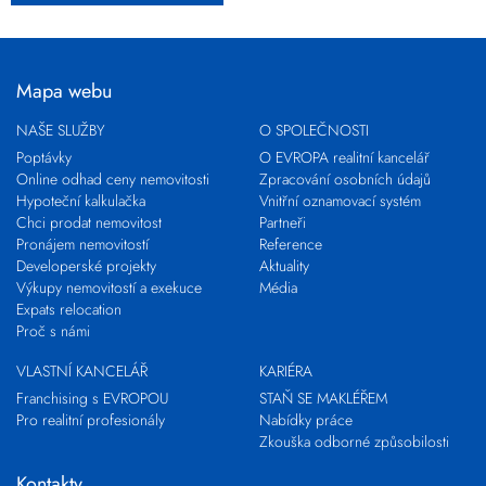
Mapa webu
NAŠE SLUŽBY
O SPOLEČNOSTI
Poptávky
O EVROPA realitní kancelář
Online odhad ceny nemovitosti
Zpracování osobních údajů
Hypoteční kalkulačka
Vnitřní oznamovací systém
Chci prodat nemovitost
Partneři
Pronájem nemovitostí
Reference
Developerské projekty
Aktuality
Výkupy nemovitostí a exekuce
Média
Expats relocation
Proč s námi
VLASTNÍ KANCELÁŘ
KARIÉRA
Franchising s EVROPOU
STAŇ SE MAKLÉŘEM
Pro realitní profesionály
Nabídky práce
Zkouška odborné způsobilosti
Kontakty