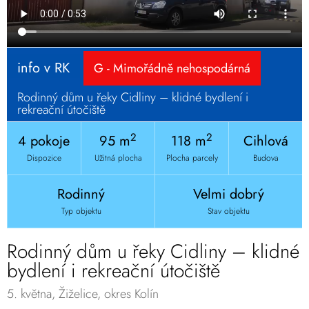
info v RK
G - Mimořádně nehospodárná
Rodinný dům u řeky Cidliny – klidné bydlení i
rekreační útočiště
2
2
4 pokoje
95 m
118 m
Cihlová
Dispozice
Užitná plocha
Plocha parcely
Budova
Rodinný
Velmi dobrý
Typ objektu
Stav objektu
Rodinný dům u řeky Cidliny – klidné
bydlení i rekreační útočiště
5. května, Žiželice, okres Kolín