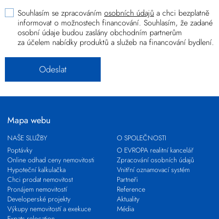
Souhlasím se zpracováním
osobních údajů
a chci bezplatně
informovat o možnostech financování. Souhlasím, že zadané
osobní údaje budou zaslány obchodním partnerům
za účelem nabídky produktů a služeb na financování bydlení.
Mapa webu
NAŠE SLUŽBY
O SPOLEČNOSTI
Poptávky
O EVROPA realitní kancelář
Online odhad ceny nemovitosti
Zpracování osobních údajů
Hypoteční kalkulačka
Vnitřní oznamovací systém
Chci prodat nemovitost
Partneři
Pronájem nemovitostí
Reference
Developerské projekty
Aktuality
Výkupy nemovitostí a exekuce
Média
Expats relocation