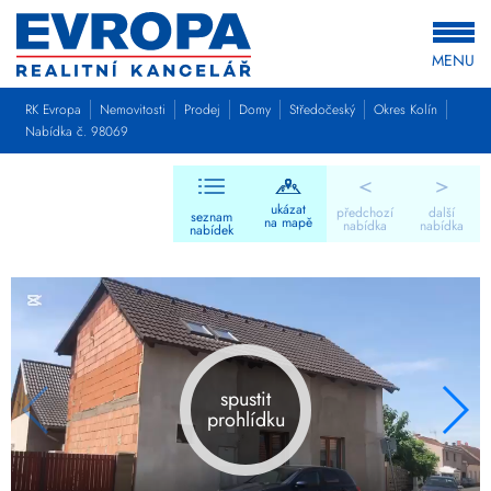
MENU
RK Evropa
Nemovitosti
Prodej
Domy
Středočeský
Okres Kolín
Nabídka č. 98069
<
>
ukázat
předchozí
další
seznam
na mapě
nabídka
nabídka
nabídek
spustit
prohlídku