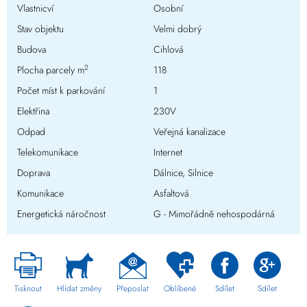
Vlastnicví
Osobní
Stav objektu
Velmi dobrý
Budova
Cihlová
2
Plocha parcely m
118
Počet míst k parkování
1
Elektřina
230V
Odpad
Veřejná kanalizace
Telekomunikace
Internet
Doprava
Dálnice, Silnice
Komunikace
Asfaltová
Energetická náročnost
G - Mimořádně nehospodárná
Tisknout
Hlídat změny
Přeposlat
Oblíbené
Sdílet
Sdílet