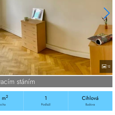
12
vacím stáním
2
6 m
1
Cihlová
ocha
Podlaží
Budova