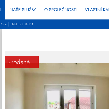
I
NAŠE SLUŽBY
O SPOLEČNOSTI
VLASTNÍ K
 Kolín
Nabídka č. 84104
Prodané