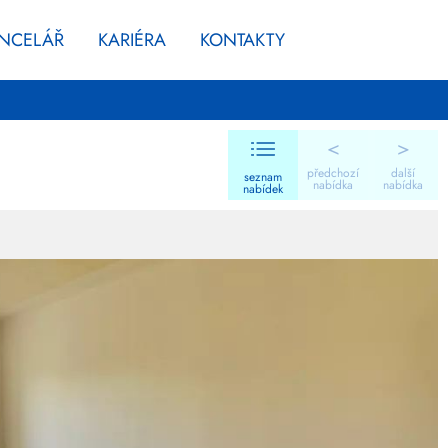
ANCELÁŘ
KARIÉRA
KONTAKTY
<
>
předchozí
další
seznam
nabídka
nabídka
nabídek