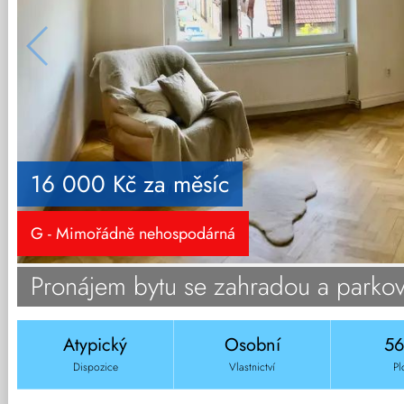
16 000 Kč za měsíc
G - Mimořádně nehospodárná
Pronájem bytu se zahradou a parko
Atypický
Osobní
5
Dispozice
Vlastnictví
Pl