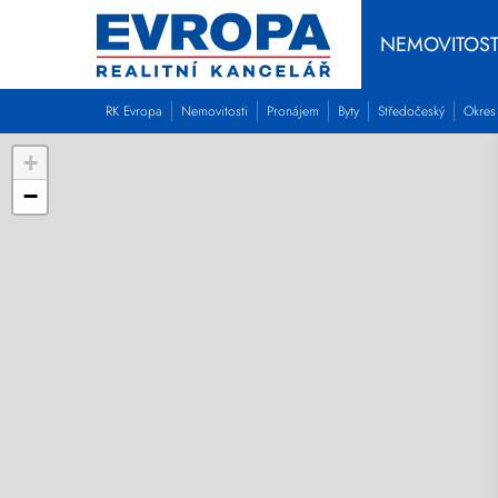
NEMOVITOST
RK Evropa
Nemovitosti
Pronájem
Byty
Středočeský
Okres
+
−