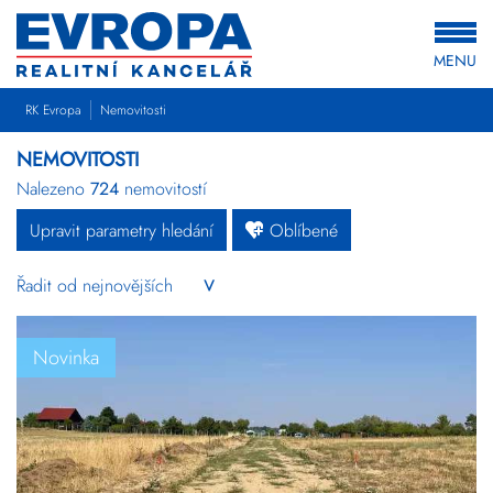
MENU
RK Evropa
Nemovitosti
NEMOVITOSTI
Nalezeno
724
nemovitostí
Upravit parametry hledání
Oblíbené
Byty
Domy
Pozemky
Novinka
Komerční
Ostatní
Developerské
projekty