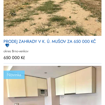
Novinky
Zlevněné
Prodej
Pronájem
Vše
Kraj
Vyberte kraje
PRODEJ ZAHRADY V K. Ú. MUŠOV ZA 650 000 KČ
Upřesnit
lokalitu
okres Brno-venkov
650 000 Kč
Cena
+
rozšířené hledání
Novinka