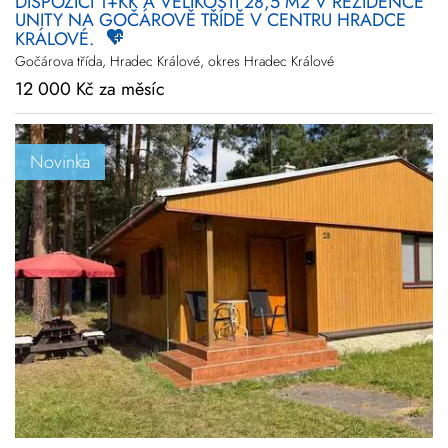
DISPOZICI 1+KK A VELIKOSTI 28,5 M2 V REZIDENCE
UNITY NA GOČÁROVĚ TŘÍDĚ V CENTRU HRADCE
KRÁLOVÉ.
Gočárova třída, Hradec Králové, okres Hradec Králové
12 000 Kč za měsíc
Novinka