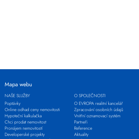
Mapa webu
NAŠE SLUŽBY
O SPOLEČNOSTI
Poptávky
O EVROPA realitní kancelář
Online odhad ceny nemovitosti
Zpracování osobních údajů
Hypoteční kalkulačka
Vnitřní oznamovací systém
Chci prodat nemovitost
Partneři
Pronájem nemovitostí
Reference
Developerské projekty
Aktuality