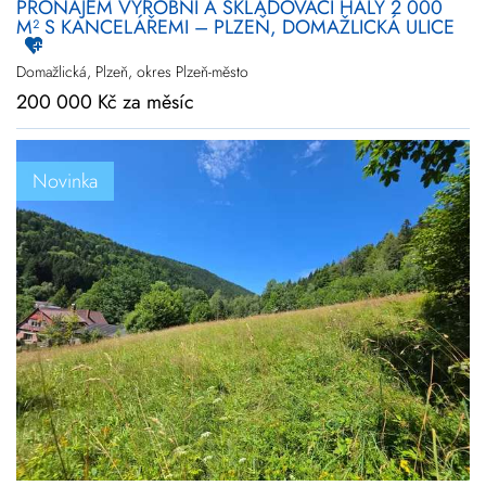
PRONÁJEM VÝROBNÍ A SKLADOVACÍ HALY 2 000
M² S KANCELÁŘEMI – PLZEŇ, DOMAŽLICKÁ ULICE
Domažlická, Plzeň, okres Plzeň-město
200 000 Kč za měsíc
Novinka