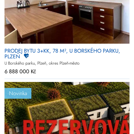
PRODEJ BYTU 3+KK, 78 M², U BORSKÉHO PARKU,
PLZEŇ
U Borského parku, Plzeň, okres Plzeň-město
6 888 000 Kč
Novinka