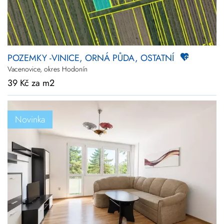
POZEMKY -VINICE, ORNÁ PŮDA, OSTATNÍ
Vacenovice, okres Hodonín
39 Kč za m2
Novinka