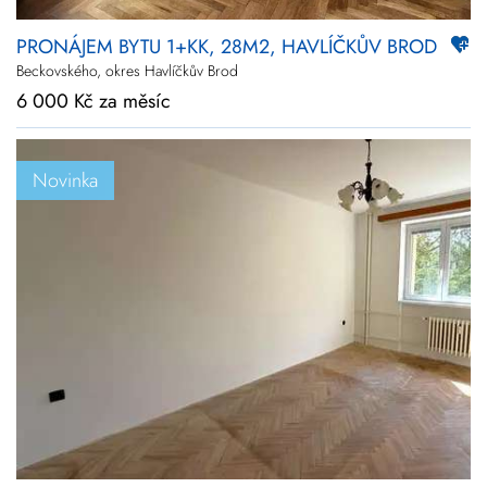
PRONÁJEM BYTU 1+KK, 28M2, HAVLÍČKŮV BROD
Beckovského, okres Havlíčkův Brod
6 000 Kč za měsíc
Novinka