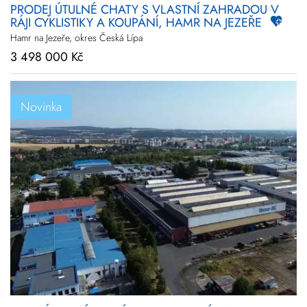
PRODEJ ÚTULNÉ CHATY S VLASTNÍ ZAHRADOU V
RÁJI CYKLISTIKY A KOUPÁNÍ, HAMR NA JEZEŘE
Hamr na Jezeře, okres Česká Lípa
3 498 000 Kč
Novinka