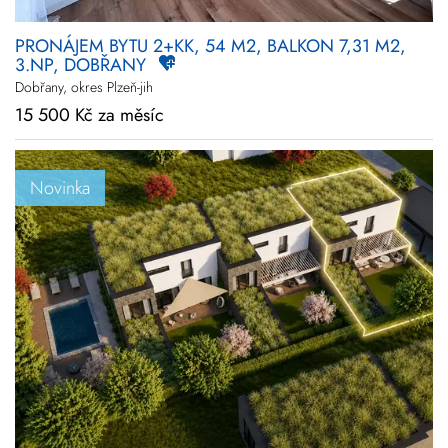
PRONÁJEM BYTU 2+KK, 54 M2, BALKON 7,31 M2,
3.NP, DOBŘANY
Dobřany, okres Plzeň-jih
15 500 Kč za měsíc
Novinka