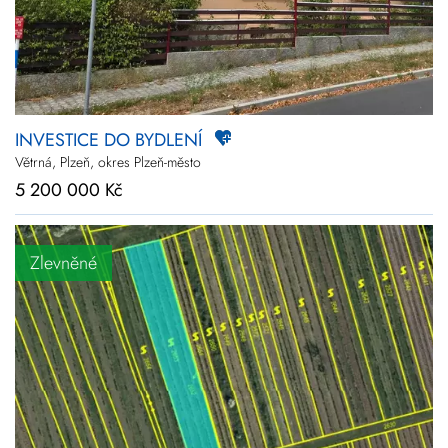
INVESTICE DO BYDLENÍ
Větrná, Plzeň, okres Plzeň-město
5 200 000 Kč
Zlevněné