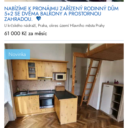
NABÍZÍME K PRONÁJMU ZAŘÍZENÝ RODINNÝ DŮM
5+2 SE DVĚMA BALKONY A PROSTORNOU
ZAHRADOU.
U krčského nádraží, Praha, okres území Hlavního města Prahy
61 000 Kč za měsíc
Novinka