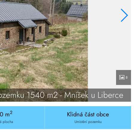
8
pozemku 1540 m2 - Mníšek u Liberce
2
40 m
Klidná část obce
á plocha
Umístění pozemku