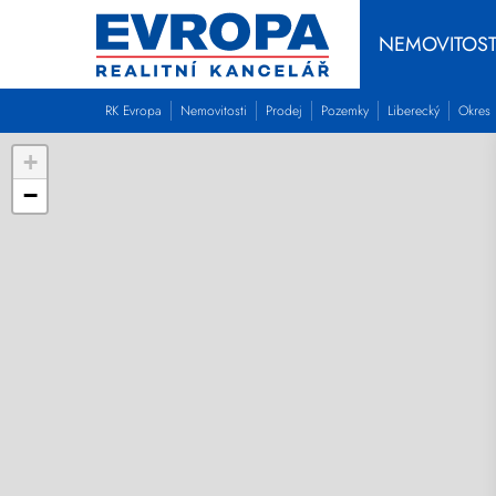
NEMOVITOST
RK Evropa
Nemovitosti
Prodej
Pozemky
Liberecký
Okres 
+
−