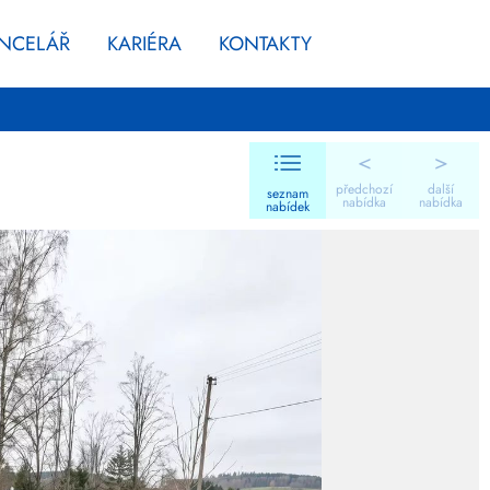
ANCELÁŘ
KARIÉRA
KONTAKTY
<
>
předchozí
další
seznam
nabídka
nabídka
nabídek