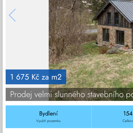
1 675 Kč za m2
Prodej velmi slunného stavebního 
Bydlení
15
Využití pozemku
Celkov