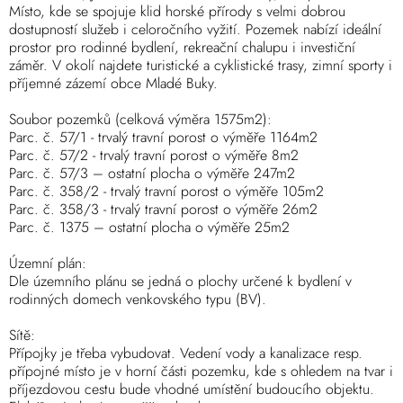
Místo, kde se spojuje klid horské přírody s velmi dobrou
dostupností služeb i celoročního vyžití. Pozemek nabízí ideální
prostor pro rodinné bydlení, rekreační chalupu i investiční
záměr. V okolí najdete turistické a cyklistické trasy, zimní sporty i
příjemné zázemí obce Mladé Buky.
Soubor pozemků (celková výměra 1575m2):
Parc. č. 57/1 - trvalý travní porost o výměře 1164m2
Parc. č. 57/2 - trvalý travní porost o výměře 8m2
Parc. č. 57/3 – ostatní plocha o výměře 247m2
Parc. č. 358/2 - trvalý travní porost o výměře 105m2
Parc. č. 358/3 - trvalý travní porost o výměře 26m2
Parc. č. 1375 – ostatní plocha o výměře 25m2
Územní plán:
Dle územního plánu se jedná o plochy určené k bydlení v
rodinných domech venkovského typu (BV).
Sítě:
Přípojky je třeba vybudovat. Vedení vody a kanalizace resp.
přípojné místo je v horní části pozemku, kde s ohledem na tvar i
příjezdovou cestu bude vhodné umístění budoucího objektu.