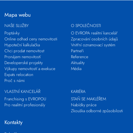
Mapa webu
NAŠE SLUŽBY
O SPOLEČNOSTI
Poptávky
O EVROPA realitní kancelář
Online odhad ceny nemovitosti
Zpracování osobních údajů
Hypoteční kalkulačka
Vnitřní oznamovací systém
Chci prodat nemovitost
Partneři
Pronájem nemovitostí
Reference
Developerské projekty
Aktuality
Výkupy nemovitostí a exekuce
Média
Expats relocation
Proč s námi
VLASTNÍ KANCELÁŘ
KARIÉRA
Franchising s EVROPOU
STAŇ SE MAKLÉŘEM
Pro realitní profesionály
Nabídky práce
Zkouška odborné způsobilosti
Kontakty