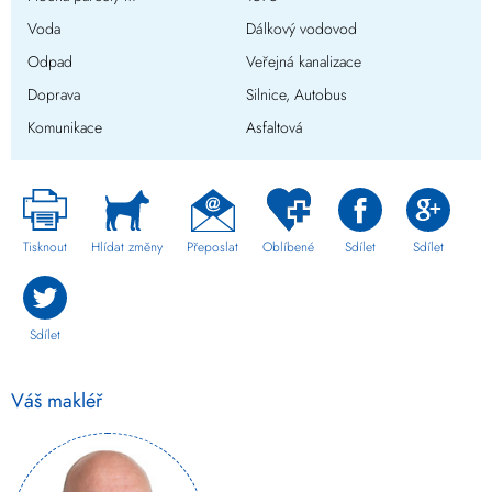
Voda
Dálkový vodovod
Odpad
Veřejná kanalizace
Doprava
Silnice, Autobus
Komunikace
Asfaltová
Tisknout
Hlídat změny
Přeposlat
Oblíbené
Sdílet
Sdílet
Sdílet
Váš makléř