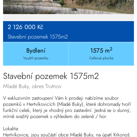
2 126 000 Kč
Stavební pozemek 1575m2
2
Bydlení
1575 m
Využití pozemku
Celková plocha
Stavební pozemek 1575m2
Mladé Buky, okres Trutnov
V exkluzivním zastoupení Vám k prodeji nabízíme soubor
pozemků v Hertvíkovicích (Mladé Buky), které dohromady tvoří
funkční celek, který je vhodný pro zastavění. Jedná se o slunný,
mírně svažitý pozemek s výhledem do zeleně / hor.
Lokalita:
Hertvíkovice, jsou součástí obce Mladé Buky, na úpatí Krkonoš.