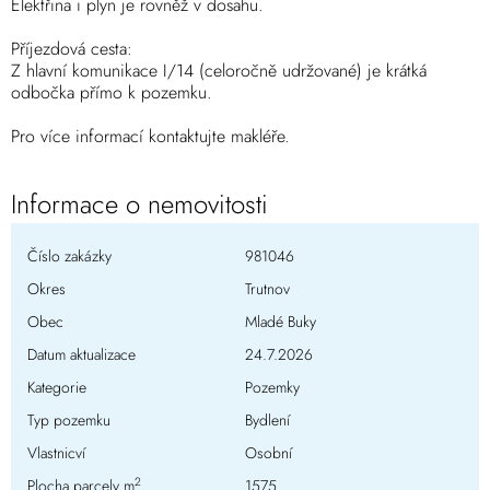
Elektřina i plyn je rovněž v dosahu.
Příjezdová cesta:
Z hlavní komunikace I/14 (celoročně udržované) je krátká
odbočka přímo k pozemku.
Pro více informací kontaktujte makléře.
Informace o nemovitosti
Číslo zakázky
981046
Okres
Trutnov
Obec
Mladé Buky
Datum aktualizace
24.7.2026
Kategorie
Pozemky
Typ pozemku
Bydlení
Vlastnicví
Osobní
2
Plocha parcely m
1575