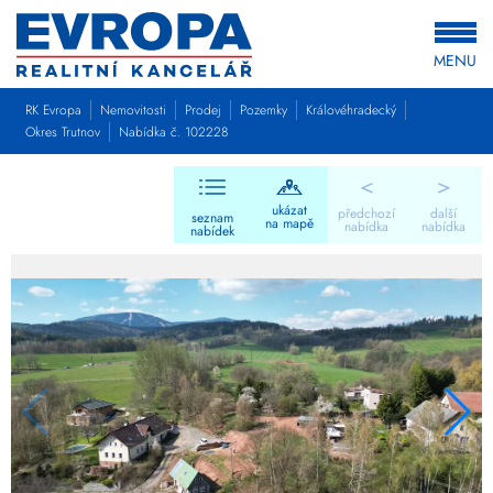
MENU
RK Evropa
Nemovitosti
Prodej
Pozemky
Královéhradecký
Okres Trutnov
Nabídka č. 102228
<
>
ukázat
předchozí
další
seznam
na mapě
nabídka
nabídka
nabídek