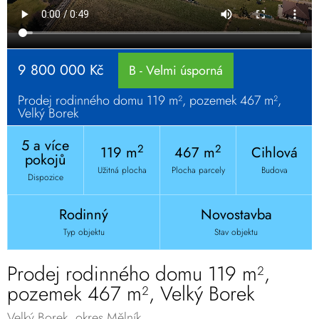
9 800 000 Kč
B - Velmi úsporná
Prodej rodinného domu 119 m², pozemek 467 m²,
Velký Borek
5 a více
2
2
119 m
467 m
Cihlová
pokojů
Užitná plocha
Plocha parcely
Budova
Dispozice
Rodinný
Novostavba
Typ objektu
Stav objektu
Prodej rodinného domu 119 m²,
pozemek 467 m², Velký Borek
Velký Borek, okres Mělník