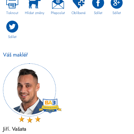
Tisknout
Hlídat změny
Přeposlat
Oblíbené
Sdílet
Sdílet
Sdílet
Váš makléř
Jiří. Vašata