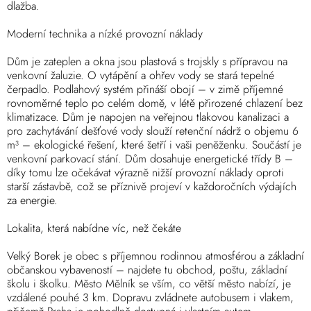
dlažba.
Moderní technika a nízké provozní náklady
Dům je zateplen a okna jsou plastová s trojskly s přípravou na
venkovní žaluzie. O vytápění a ohřev vody se stará tepelné
čerpadlo. Podlahový systém přináší obojí – v zimě příjemné
rovnoměrné teplo po celém domě, v létě přirozené chlazení bez
klimatizace. Dům je napojen na veřejnou tlakovou kanalizaci a
pro zachytávání dešťové vody slouží retenční nádrž o objemu 6
m³ – ekologické řešení, které šetří i vaši peněženku. Součástí je
venkovní parkovací stání. Dům dosahuje energetické třídy B –
díky tomu lze očekávat výrazně nižší provozní náklady oproti
starší zástavbě, což se příznivě projeví v každoročních výdajích
za energie.
Lokalita, která nabídne víc, než čekáte
Velký Borek je obec s příjemnou rodinnou atmosférou a základní
občanskou vybaveností – najdete tu obchod, poštu, základní
školu i školku. Město Mělník se vším, co větší město nabízí, je
vzdálené pouhé 3 km. Dopravu zvládnete autobusem i vlakem,