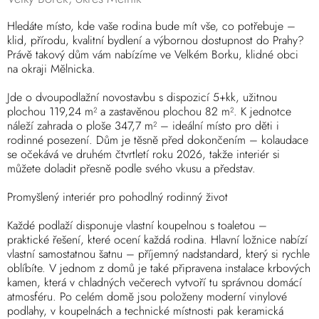
Hledáte místo, kde vaše rodina bude mít vše, co potřebuje –
klid, přírodu, kvalitní bydlení a výbornou dostupnost do Prahy?
Právě takový dům vám nabízíme ve Velkém Borku, klidné obci
na okraji Mělnicka.
Jde o dvoupodlažní novostavbu s dispozicí 5+kk, užitnou
plochou 119,24 m² a zastavěnou plochou 82 m². K jednotce
náleží zahrada o ploše 347,7 m² – ideální místo pro děti i
rodinné posezení. Dům je těsně před dokončením – kolaudace
se očekává ve druhém čtvrtletí roku 2026, takže interiér si
můžete doladit přesně podle svého vkusu a představ.
Promyšlený interiér pro pohodlný rodinný život
Každé podlaží disponuje vlastní koupelnou s toaletou –
praktické řešení, které ocení každá rodina. Hlavní ložnice nabízí
vlastní samostatnou šatnu – příjemný nadstandard, který si rychle
oblíbíte. V jednom z domů je také připravena instalace krbových
kamen, která v chladných večerech vytvoří tu správnou domácí
atmosféru. Po celém domě jsou položeny moderní vinylové
podlahy, v koupelnách a technické místnosti pak keramická