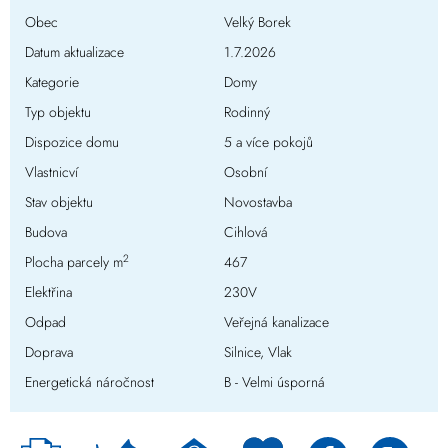
Obec
Velký Borek
Datum aktualizace
1.7.2026
Kategorie
Domy
Typ objektu
Rodinný
Dispozice domu
5 a více pokojů
Vlastnicví
Osobní
Stav objektu
Novostavba
Budova
Cihlová
2
Plocha parcely m
467
Elektřina
230V
Odpad
Veřejná kanalizace
Doprava
Silnice, Vlak
Energetická náročnost
B - Velmi úsporná