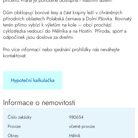
přičemž Praha je pohodlně dostupná i vlastním autem.
Dům obklopují borové lesy a část krajiny leží v chráněných
přírodních oblastech Polabská černava a Dolní Pšovka. Rovinatý
terén přímo vybízí k výletům na kole – obcí prochází
cyklostezka vedoucí do Mělníka a na Hostín. Příroda, sport a
odpočinek jsou doslova za dveřmi.
Pro více informací nebo sjednání prohlídky nás neváhejte
kontaktovat.
Hypoteční kalkulačka
Informace o nemovitosti
Číslo zakázky
980654
Provize
včetně provize
Okres
Mělník