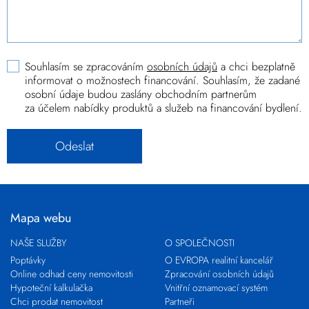
Souhlasím se zpracováním
osobních údajů
a chci bezplatně
informovat o možnostech financování. Souhlasím, že zadané
osobní údaje budou zaslány obchodním partnerům
za účelem nabídky produktů a služeb na financování bydlení.
Mapa webu
NAŠE SLUŽBY
O SPOLEČNOSTI
Poptávky
O EVROPA realitní kancelář
Online odhad ceny nemovitosti
Zpracování osobních údajů
Hypoteční kalkulačka
Vnitřní oznamovací systém
Chci prodat nemovitost
Partneři