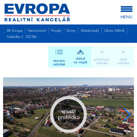
MENU
RK Evropa
Nemovitosti
Prodej
Domy
Středočeský
Okres Mělník
Nabídka č. 102186
<
>
ukázat
předchozí
další
seznam
na mapě
nabídka
nabídka
nabídek
spustit
prohlídku