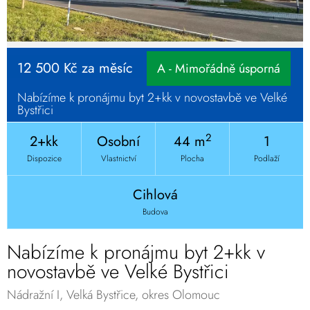
12 500 Kč za měsíc
A - Mimořádně úsporná
Nabízíme k pronájmu byt 2+kk v novostavbě ve Velké
Bystřici
2
2+kk
Osobní
44 m
1
Dispozice
Vlastnictví
Plocha
Podlaží
Cihlová
Budova
Nabízíme k pronájmu byt 2+kk v
novostavbě ve Velké Bystřici
Nádražní I, Velká Bystřice, okres Olomouc