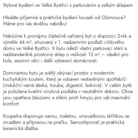
Stylové bydlení ve Velké Bystřici s parkováním a velkým sklepem
Hledáte příjemné a praktické bydlení kousek od Olomouce?
Máme pro vás skvělou nabídku!
Nabízíme k pronájmu částečně zařízený byt o dispozici 2+kk a
výměře 44 m², situovaný v 1. nadzemním podlaží cihlového
domu ve Velké Bystřici. K bytu náleží vlastní parkovací stání a
nadstandardně prostorný sklep o velikosti 13 m² – ideální pro
kola, sezónní věci i další vybavení domácnosti.
Dominantou bytu je světlý obývací prostor s moderním
kuchyňským koutem, který je vybaven vestavěnými spotřebiči
(indukční varná deska, trouba, digestoř, lednice). V celém bytě
je položena kvalitní vinylová podlaha v neutrálním dekoru. Okna
jsou opatřena žaluziemi a sítěmi proti hmyzu pro váš maximální
komfort.
Koupelna disponuje vanou, toaletou, umyvadlovou skříňkou se
zrcadlem a přípravou na pračku. Samozřejmostí je praktická
keramická dlažba.