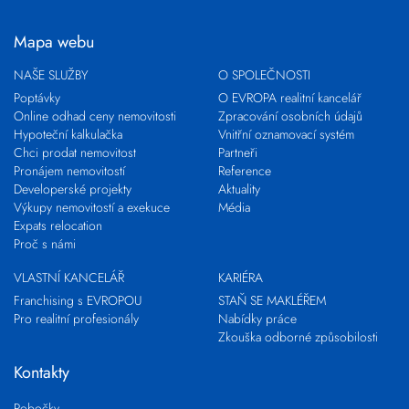
Mapa webu
NAŠE SLUŽBY
O SPOLEČNOSTI
Poptávky
O EVROPA realitní kancelář
Online odhad ceny nemovitosti
Zpracování osobních údajů
Hypoteční kalkulačka
Vnitřní oznamovací systém
Chci prodat nemovitost
Partneři
Pronájem nemovitostí
Reference
Developerské projekty
Aktuality
Výkupy nemovitostí a exekuce
Média
Expats relocation
Proč s námi
VLASTNÍ KANCELÁŘ
KARIÉRA
Franchising s EVROPOU
STAŇ SE MAKLÉŘEM
Pro realitní profesionály
Nabídky práce
Zkouška odborné způsobilosti
Kontakty
Pobočky