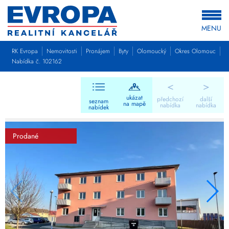
MENU
RK Evropa
Nemovitosti
Pronájem
Byty
Olomoucký
Okres Olomouc
Nabídka č. 102162
<
>
ukázat
předchozí
další
seznam
na mapě
nabídka
nabídka
nabídek
Prodané