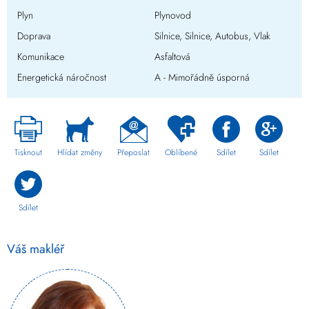
Plyn
Plynovod
Doprava
Silnice, Silnice, Autobus, Vlak
Komunikace
Asfaltová
Energetická náročnost
A - Mimořádně úsporná
Tisknout
Hlídat změny
Přeposlat
Oblíbené
Sdílet
Sdílet
Sdílet
Váš makléř