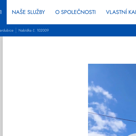
I
NAŠE SLUŽBY
O SPOLEČNOSTI
VLASTNÍ K
ardubice
Nabídka č. 102009