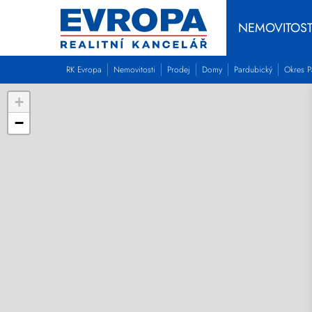
NEMOVITOST
RK Evropa
Nemovitosti
Prodej
Domy
Pardubický
Okres P
+
−