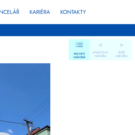
ANCELÁŘ
KARIÉRA
KONTAKTY
<
>
předchozí
další
seznam
nabídka
nabídka
nabídek