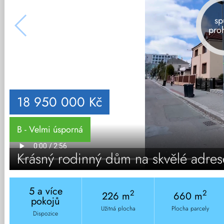
sp
pro
18 950 000 Kč
B - Velmi úsporná
Krásný rodinný dům na skvělé adres
5 a více
2
2
226 m
660 m
pokojů
Užitná plocha
Plocha parcely
Dispozice