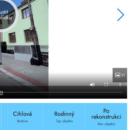
ustit
hlídku
21
e
Po
Cihlová
Rodinný
rekonstrukci
Budova
Typ objektu
Stav objektu