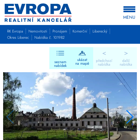
MENU
RK Evropa
Nemovitosti
Pronájem
Komerční
Liberecký
Okres Liberec
Nabídka č. 101982
<
>
ukázat
předchozí
další
seznam
na mapě
nabídka
nabídka
nabídek