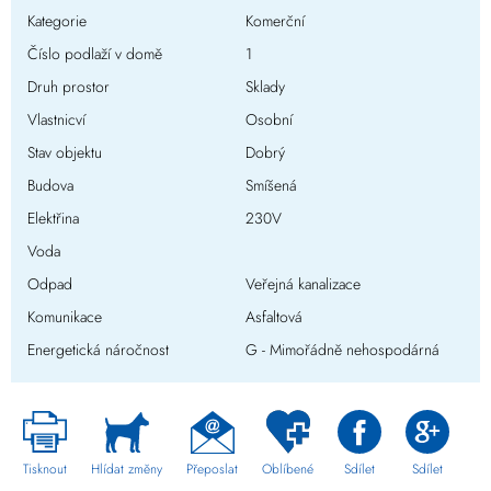
Kategorie
Komerční
Číslo podlaží v domě
1
Druh prostor
Sklady
Vlastnicví
Osobní
Stav objektu
Dobrý
Budova
Smíšená
Elektřina
230V
Voda
Odpad
Veřejná kanalizace
Komunikace
Asfaltová
Energetická náročnost
G - Mimořádně nehospodárná
Tisknout
Hlídat změny
Přeposlat
Oblíbené
Sdílet
Sdílet