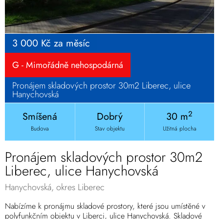
3 000 Kč za měsíc
G - Mimořádně nehospodárná
Pronájem skladových prostor 30m2 Liberec, ulice
Hanychovská
2
Smíšená
Dobrý
30 m
Budova
Stav objektu
Užitná plocha
Pronájem skladových prostor 30m2
Liberec, ulice Hanychovská
Hanychovská, okres Liberec
Nabízíme k pronájmu skladové prostory, které jsou umístěné v
polyfunkčním objektu v Liberci, ulice Hanychovská. Skladové