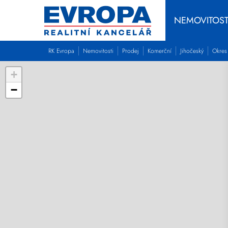
NEMOVITOST
RK Evropa
Nemovitosti
Prodej
Komerční
Jihočeský
Okres
+
−