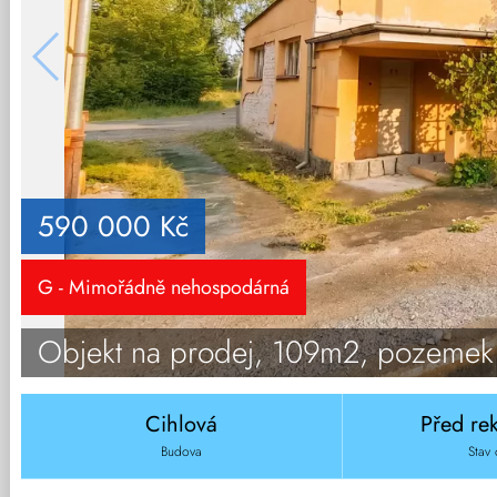
590 000 Kč
G - Mimořádně nehospodárná
Objekt na prodej, 109m2, pozemek
Cihlová
Před re
Budova
Stav 