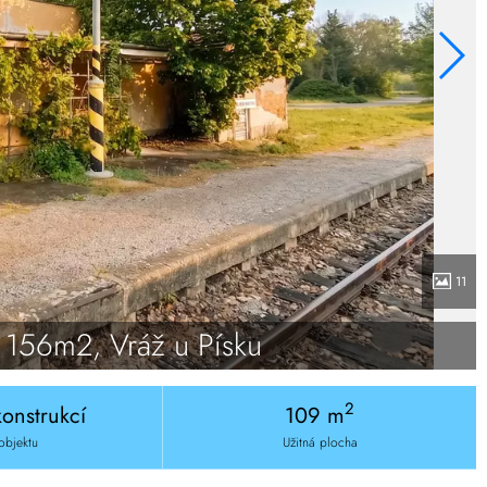
11
 156m2, Vráž u Písku
2
konstrukcí
109 m
objektu
Užitná plocha