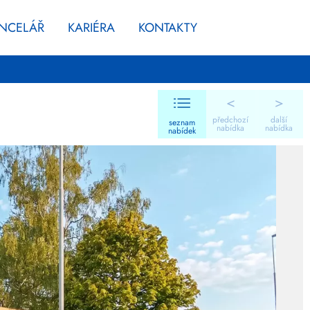
ANCELÁŘ
KARIÉRA
KONTAKTY
<
>
předchozí
další
seznam
nabídka
nabídka
nabídek