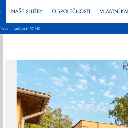
I
NAŠE SLUŽBY
O SPOLEČNOSTI
VLASTNÍ K
 Písek
Nabídka č. 101780