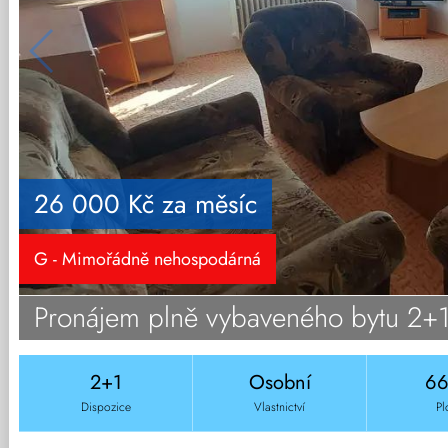
26 000 Kč za měsíc
G - Mimořádně nehospodárná
Pronájem plně vybaveného bytu 2+
2+1
Osobní
6
Dispozice
Vlastnictví
Pl