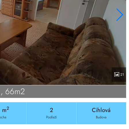
21
1, 66m2
2
6 m
2
Cihlová
ocha
Podlaží
Budova