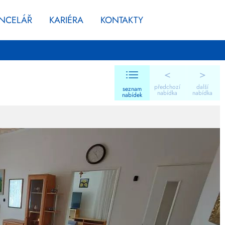
ANCELÁŘ
KARIÉRA
KONTAKTY
<
>
předchozí
další
seznam
nabídka
nabídka
nabídek