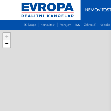
NEMOVITOST
RK Evropa
Nemovitosti
Pronájem
Byty
Zahraničí
Nabídka
+
−