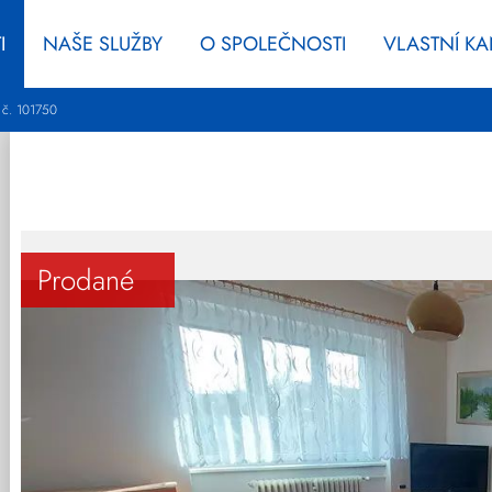
I
NAŠE SLUŽBY
O SPOLEČNOSTI
VLASTNÍ K
 č. 101750
Prodané