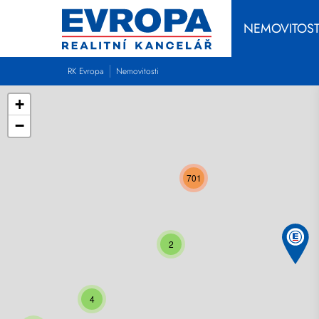
NEMOVITOST
RK Evropa
Nemovitosti
+
−
701
2
4