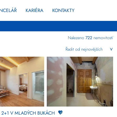
ANCELÁŘ
KARIÉRA
KONTAKTY
Nalezeno
722
nemovitostí
Kraj
Vyberte kraje
Komerční
Upřesnit
lokalitu
Cena
Zlevněné
+
rozšířené hledání
CI 2+1 V MLADÝCH BUKÁCH