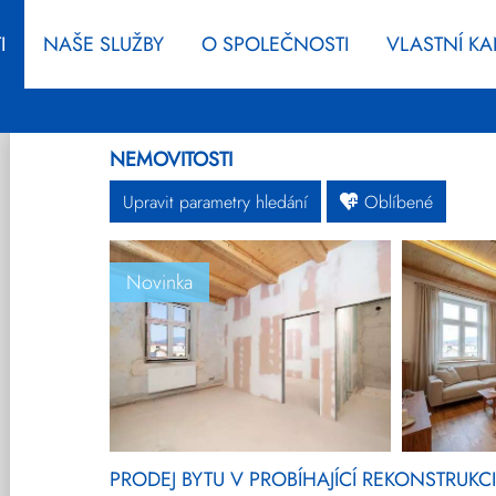
I
NAŠE SLUŽBY
O SPOLEČNOSTI
VLASTNÍ K
NEMOVITOSTI
Upravit parametry hledání
Oblíbené
Novinka
Byty
Domy
Pozemky
Ostatní
Developerské
Novinky
projekty
Prodej
Pronájem
Vše
PRODEJ BYTU V PROBÍHAJÍCÍ REKONSTRUK