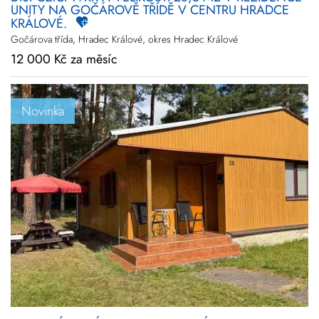
UNITY NA GOČÁROVĚ TŘÍDĚ V CENTRU HRADCE
KRÁLOVÉ.
Gočárova třída, Hradec Králové, okres Hradec Králové
12 000 Kč za měsíc
Novinka