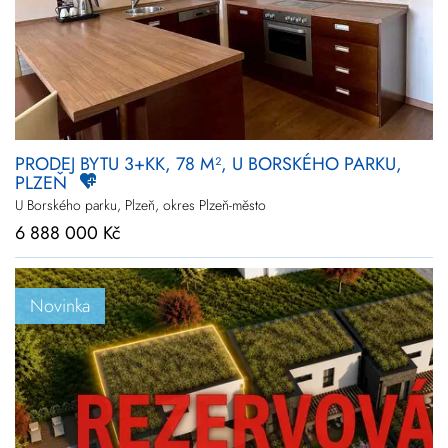
PRODEJ BYTU 3+KK, 78 M², U BORSKÉHO PARKU,
PLZEŇ
U Borského parku, Plzeň, okres Plzeň-město
6 888 000 Kč
Novinka