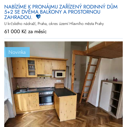
NABÍZÍME K PRONÁJMU ZAŘÍZENÝ RODINNÝ DŮM
5+2 SE DVĚMA BALKONY A PROSTORNOU
ZAHRADOU.
U krčského nádraží, Praha, okres území Hlavního města Prahy
61 000 Kč za měsíc
Novinka