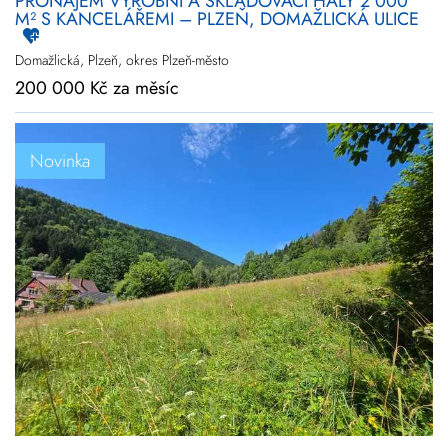
PRONÁJEM VÝROBNÍ A SKLADOVACÍ HALY 2 000
M² S KANCELÁŘEMI – PLZEŇ, DOMAŽLICKÁ ULICE
Domažlická, Plzeň, okres Plzeň-město
200 000 Kč za měsíc
Novinka