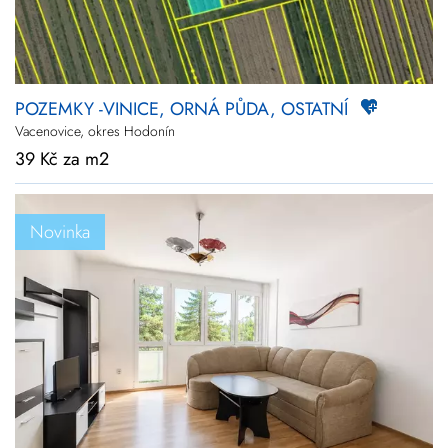
POZEMKY -VINICE, ORNÁ PŮDA, OSTATNÍ
Vacenovice, okres Hodonín
39 Kč za m2
Novinka