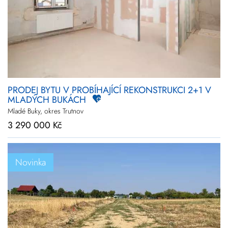
Novinky
Zlevněné
Prodej
Pronájem
Vše
Kraj
Vyberte kraje
PRODEJ BYTU V PROBÍHAJÍCÍ REKONSTRUKCI 2+1 V
MLADÝCH BUKÁCH
Upřesnit
lokalitu
Mladé Buky, okres Trutnov
3 290 000 Kč
Cena
+
rozšířené hledání
Novinka