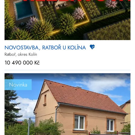
NOVOSTAVBA, RATBOŘ U KOLÍNA
Ratboř, okres Kolín
10 490 000 Kč
Novinka