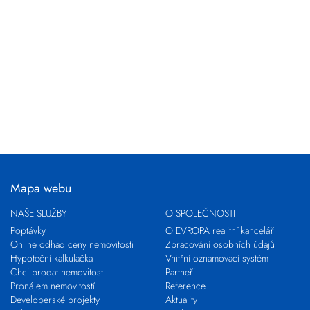
Mapa webu
NAŠE SLUŽBY
O SPOLEČNOSTI
Poptávky
O EVROPA realitní kancelář
Online odhad ceny nemovitosti
Zpracování osobních údajů
Hypoteční kalkulačka
Vnitřní oznamovací systém
Chci prodat nemovitost
Partneři
Pronájem nemovitostí
Reference
Developerské projekty
Aktuality