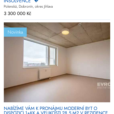
INSOLVENCE
Polenská, Dobronín, okres Jihlava
3 300 000 Kč
Novinka
NABÍZÍME VÁM K PRONÁJMU MODERNÍ BYT O
DISPOZICI 1+KK A VELIKOSTI 28,5 M2 V REZIDENCE