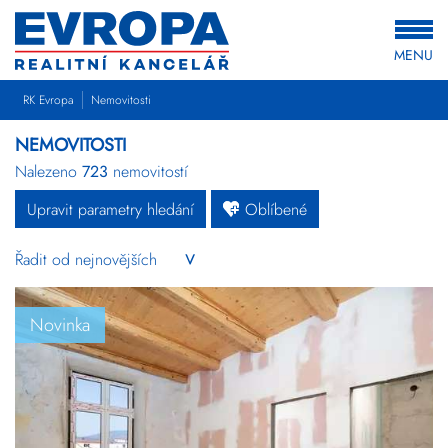
MENU
RK Evropa
Nemovitosti
NEMOVITOSTI
Nalezeno
723
nemovitostí
Upravit parametry hledání
Oblíbené
Byty
Domy
Pozemky
Novinka
Komerční
Ostatní
Developerské
projekty