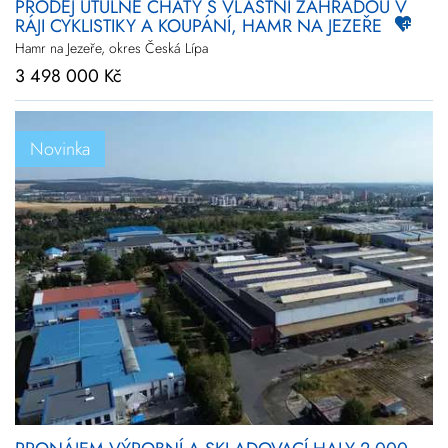
PRODEJ ÚTULNÉ CHATY S VLASTNÍ ZAHRADOU V
RÁJI CYKLISTIKY A KOUPÁNÍ, HAMR NA JEZEŘE
Hamr na Jezeře, okres Česká Lípa
3 498 000 Kč
Novinka