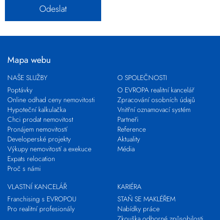
Mapa webu
NAŠE SLUŽBY
O SPOLEČNOSTI
Poptávky
O EVROPA realitní kancelář
Online odhad ceny nemovitosti
Zpracování osobních údajů
Hypoteční kalkulačka
Vnitřní oznamovací systém
Chci prodat nemovitost
Partneři
Pronájem nemovitostí
Reference
Developerské projekty
Aktuality
Výkupy nemovitostí a exekuce
Média
Expats relocation
Proč s námi
VLASTNÍ KANCELÁŘ
KARIÉRA
Franchising s EVROPOU
STAŇ SE MAKLÉŘEM
Pro realitní profesionály
Nabídky práce
Zkouška odborné způsobilosti