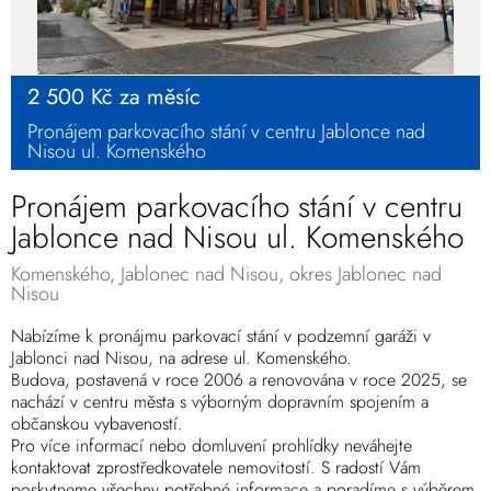
2 500 Kč za měsíc
Pronájem parkovacího stání v centru Jablonce nad
Nisou ul. Komenského
Pronájem parkovacího stání v centru
Jablonce nad Nisou ul. Komenského
Komenského, Jablonec nad Nisou, okres Jablonec nad
Nisou
Nabízíme k pronájmu parkovací stání v podzemní garáži v
Jablonci nad Nisou, na adrese ul. Komenského.
Budova, postavená v roce 2006 a renovována v roce 2025, se
nachází v centru města s výborným dopravním spojením a
občanskou vybaveností.
Pro více informací nebo domluvení prohlídky neváhejte
kontaktovat zprostředkovatele nemovitostí. S radostí Vám
poskytneme všechny potřebné informace a poradíme s výběrem