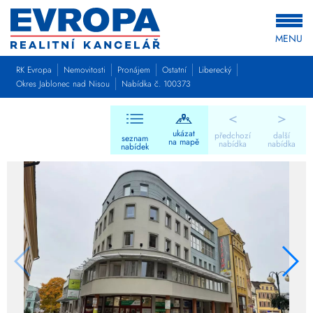
MENU
RK Evropa
Nemovitosti
Pronájem
Ostatní
Liberecký
Okres Jablonec nad Nisou
Nabídka č. 100373
<
>
ukázat
předchozí
další
seznam
na mapě
nabídka
nabídka
nabídek