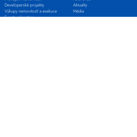
Developerské projekty
Aktuality
Výkupy nemovitostí a exekuce
Média
Expats relocation
Proč s námi
VLASTNÍ KANCELÁŘ
KARIÉRA
Franchising s EVROPOU
STAŇ SE MAKLÉŘEM
Pro realitní profesionály
Nabídky práce
Zkouška odborné způsobilosti
Kontakty
Pobočky
Makléři
Centrála společnosti
Developerské oddělení
Výkupy nemovitostí
EVROPA COMMERCIAL