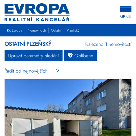
MENU
RK Evropa
Nemovitosti
Ostatní
Plzeňský
OSTATNÍ PLZEŇSKÝ
Nalezeno
1
nemovitostí
Upravit parametry hledání
Oblíbené
Byty
Domy
Pozemky
Komerční
Ostatní
Developerské
projekty