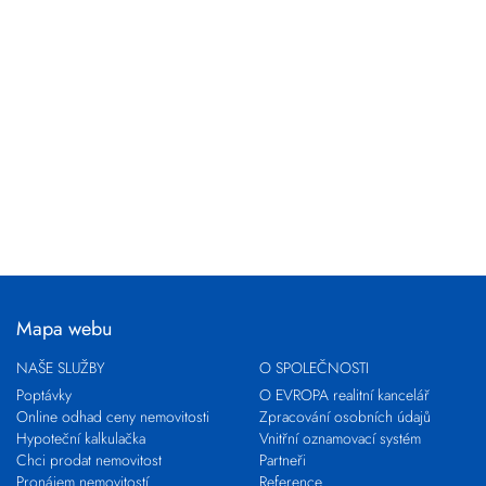
Mapa webu
NAŠE SLUŽBY
O SPOLEČNOSTI
Poptávky
O EVROPA realitní kancelář
Online odhad ceny nemovitosti
Zpracování osobních údajů
Hypoteční kalkulačka
Vnitřní oznamovací systém
Chci prodat nemovitost
Partneři
Pronájem nemovitostí
Reference