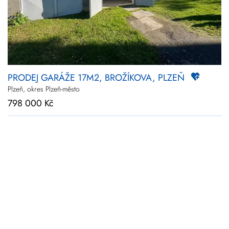
Novinky
Zlevněné
Prodej
Pronájem
Vše
PRODEJ GARÁŽE 17M2, BROŽÍKOVA, PLZEŇ
Kraj
Plzeňský
Plzeň, okres Plzeň-město
Upřesnit
798 000 Kč
lokalitu
Cena
+
rozšířené hledání