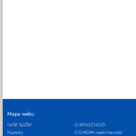
Mapa webu
NAŠE SLUŽBY
O SPOLEČNOSTI
Poptávky
O EVROPA realitní kancelář