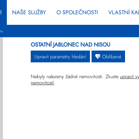
I
NAŠE SLUŽBY
O SPOLEČNOSTI
VLASTNÍ K
ou
OSTATNÍ JABLONEC NAD NISOU
Upravit parametry hledání
Oblíbené
Nebyly nalezeny žádné nemovitosti. Zkuste
upravit v
Byty
Domy
Pozemky
nemovitostí
.
Ostatní
Developerské
Novinky
projekty
Prodej
Pronájem
Vše