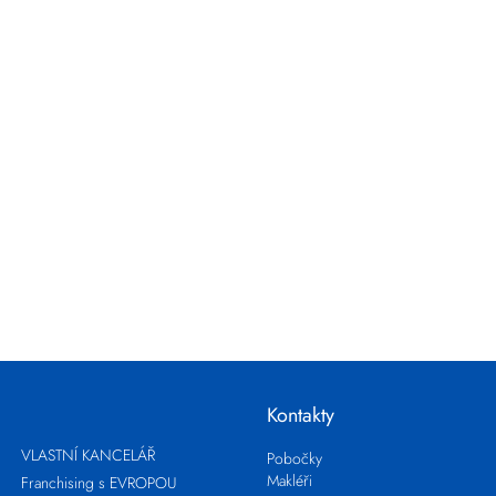
Kontakty
VLASTNÍ KANCELÁŘ
Pobočky
Makléři
Franchising s EVROPOU