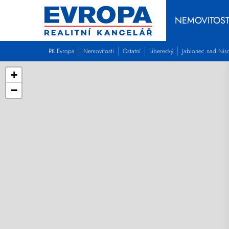
NEMOVITOST
RK Evropa
Nemovitosti
Ostatní
Liberecký
Jablonec nad Nis
+
−