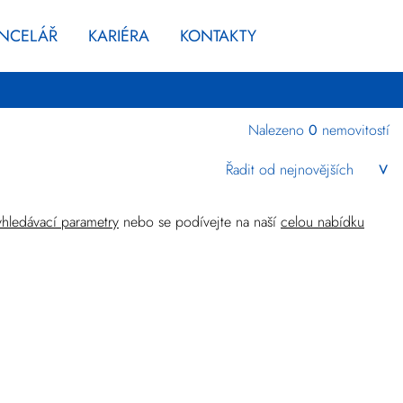
ANCELÁŘ
KARIÉRA
KONTAKTY
Nalezeno
0
nemovitostí
Kraj
Liberecký
yhledávací parametry
nebo se podívejte na naší
celou nabídku
Komerční
Upřesnit
lokalitu
Cena
Zlevněné
+
rozšířené hledání