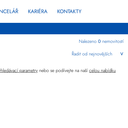
ANCELÁŘ
KARIÉRA
KONTAKTY
Nalezeno
0
nemovitostí
Kraj
Liberecký
yhledávací parametry
nebo se podívejte na naší
celou nabídku
Komerční
Upřesnit
lokalitu
Cena
Zlevněné
+
rozšířené hledání