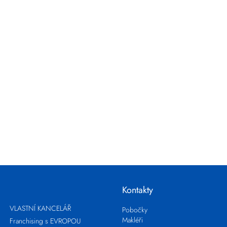
Kontakty
VLASTNÍ KANCELÁŘ
Pobočky
Makléři
Franchising s EVROPOU