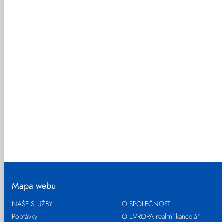
Mapa webu
NAŠE SLUŽBY
O SPOLEČNOSTI
Poptávky
O EVROPA realitní kancelář