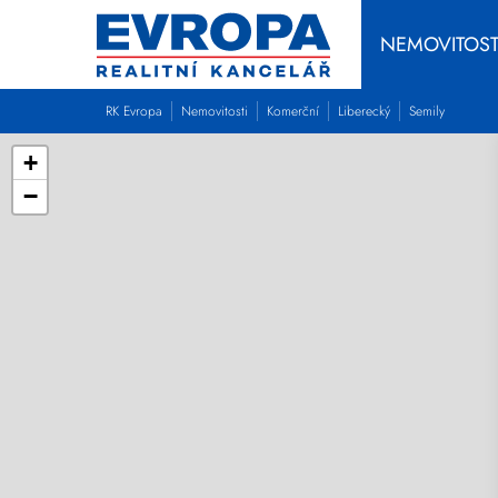
NEMOVITOST
RK Evropa
Nemovitosti
Komerční
Liberecký
Semily
+
−