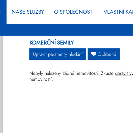
I
NAŠE SLUŽBY
O SPOLEČNOSTI
VLASTNÍ K
KOMERČNÍ SEMILY
Upravit parametry hledání
Oblíbené
Nebyly nalezeny žádné nemovitosti. Zkuste
upravit v
Byty
Domy
Pozemky
nemovitostí
.
Ostatní
Developerské
Novinky
projekty
Prodej
Pronájem
Vše