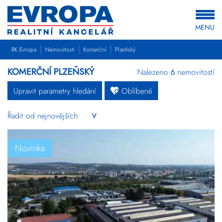
MENU
RK Evropa
Nemovitosti
Komerční
Plzeňský
KOMERČNÍ PLZEŇSKÝ
Nalezeno
6
nemovitostí
Upravit parametry hledání
Oblíbené
Byty
Domy
Pozemky
Novinka
Komerční
Ostatní
Developerské
projekty