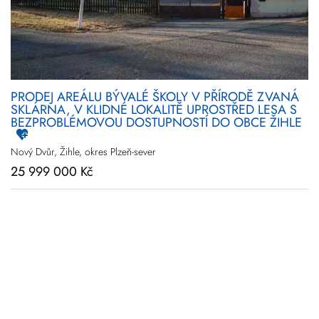
PRODEJ AREÁLU BÝVALÉ ŠKOLY V PŘÍRODĚ ZVANÁ
SKLÁRNA, V KLIDNÉ LOKALITĚ UPROSTŘED LESA S
BEZPROBLÉMOVOU DOSTUPNOSTÍ DO OBCE ŽIHLE
Nový Dvůr, Žihle, okres Plzeň-sever
25 999 000 Kč