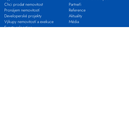
Chci prodat nemovitost
Partneři
Pronájem nemovitostí
Reference
Developerské projekty
Aktuality
Výkupy nemovitostí a exekuce
Média
Expats relocation
Proč s námi
VLASTNÍ KANCELÁŘ
KARIÉRA
Franchising s EVROPOU
STAŇ SE MAKLÉŘEM
Pro realitní profesionály
Nabídky práce
Zkouška odborné způsobilosti
Kontakty
Pobočky
Makléři
Centrála společnosti
Developerské oddělení
Výkupy nemovitostí
EVROPA COMMERCIAL