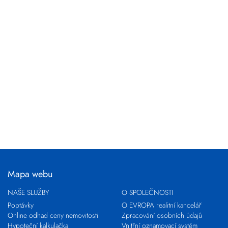
Mapa webu
NAŠE SLUŽBY
O SPOLEČNOSTI
Poptávky
O EVROPA realitní kancelář
Online odhad ceny nemovitosti
Zpracování osobních údajů
Hypoteční kalkulačka
Vnitřní oznamovací systém