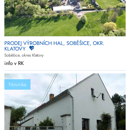
PRODEJ VÝROBNÍCH HAL, SOBĚŠICE, OKR.
KLATOVY
Soběšice, okres Klatovy
info v RK
Novinka