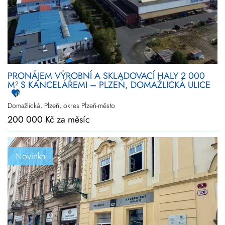
Novinky
Zlevněné
Prodej
Pronájem
Vše
PRONÁJEM VÝROBNÍ A SKLADOVACÍ HALY 2 000
Kraj
Plzeňský
M² S KANCELÁŘEMI – PLZEŇ, DOMAŽLICKÁ ULICE
Upřesnit
lokalitu
Domažlická, Plzeň, okres Plzeň-město
200 000 Kč za měsíc
Cena
+
rozšířené hledání
Novinka