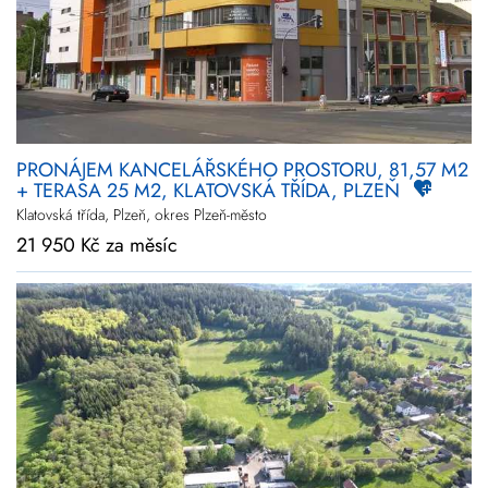
PRONÁJEM KANCELÁŘSKÉHO PROSTORU, 81,57 M2
+ TERASA 25 M2, KLATOVSKÁ TŘÍDA, PLZEŇ
Klatovská třída, Plzeň, okres Plzeň-město
21 950 Kč za měsíc