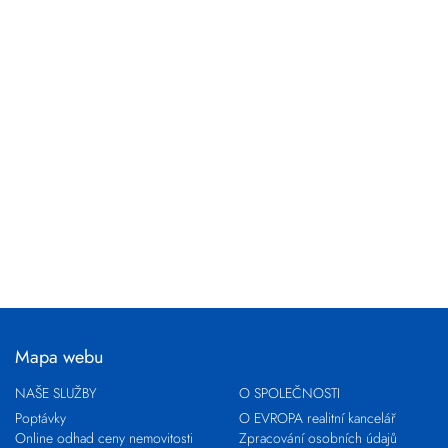
Mapa webu
NAŠE SLUŽBY
O SPOLEČNOSTI
Poptávky
O EVROPA realitní kancelář
Online odhad ceny nemovitosti
Zpracování osobních údajů