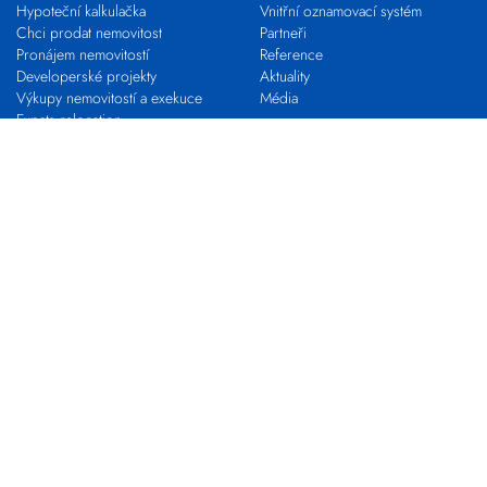
Hypoteční kalkulačka
Vnitřní oznamovací systém
Chci prodat nemovitost
Partneři
Pronájem nemovitostí
Reference
Developerské projekty
Aktuality
Výkupy nemovitostí a exekuce
Média
Expats relocation
Proč s námi
VLASTNÍ KANCELÁŘ
KARIÉRA
Franchising s EVROPOU
STAŇ SE MAKLÉŘEM
Pro realitní profesionály
Nabídky práce
Zkouška odborné způsobilosti
Kontakty
Pobočky
Makléři
Centrála společnosti
Developerské oddělení
Výkupy nemovitostí
EVROPA COMMERCIAL