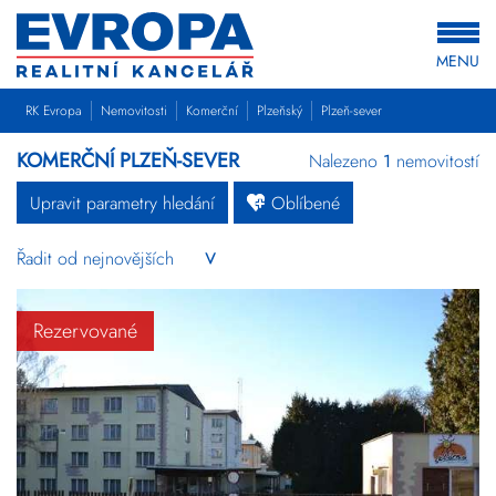
MENU
RK Evropa
Nemovitosti
Komerční
Plzeňský
Plzeň-sever
KOMERČNÍ PLZEŇ-SEVER
Nalezeno
1
nemovitostí
Upravit parametry hledání
Oblíbené
Byty
Domy
Pozemky
Rezervované
Komerční
Ostatní
Developerské
projekty