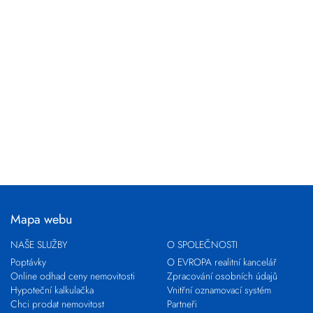
Mapa webu
NAŠE SLUŽBY
O SPOLEČNOSTI
Poptávky
O EVROPA realitní kancelář
Online odhad ceny nemovitosti
Zpracování osobních údajů
Hypoteční kalkulačka
Vnitřní oznamovací systém
Chci prodat nemovitost
Partneři