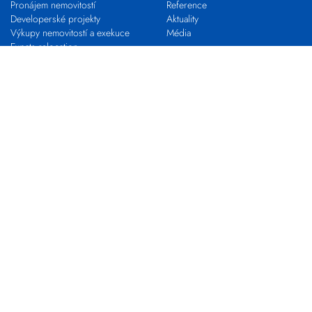
Pronájem nemovitostí
Reference
Developerské projekty
Aktuality
Výkupy nemovitostí a exekuce
Média
Expats relocation
Proč s námi
VLASTNÍ KANCELÁŘ
KARIÉRA
Franchising s EVROPOU
STAŇ SE MAKLÉŘEM
Pro realitní profesionály
Nabídky práce
Zkouška odborné způsobilosti
Kontakty
Pobočky
Makléři
Centrála společnosti
Developerské oddělení
Výkupy nemovitostí
EVROPA COMMERCIAL