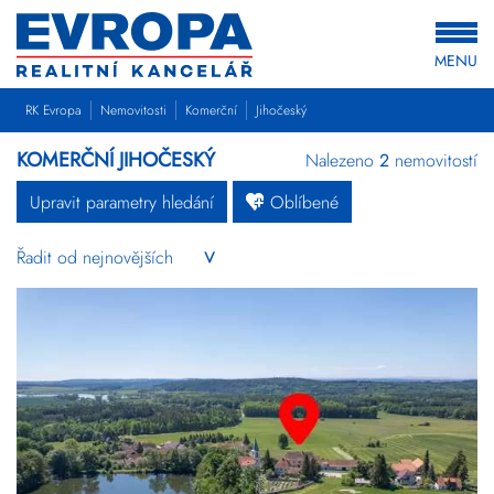
MENU
RK Evropa
Nemovitosti
Komerční
Jihočeský
KOMERČNÍ JIHOČESKÝ
Nalezeno
2
nemovitostí
Upravit parametry hledání
Oblíbené
Byty
Domy
Pozemky
Komerční
Ostatní
Developerské
projekty