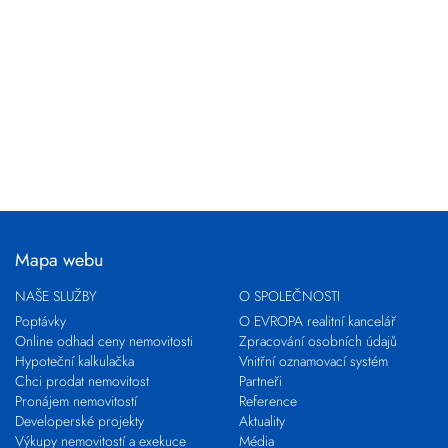
Mapa webu
NAŠE SLUŽBY
O SPOLEČNOSTI
Poptávky
O EVROPA realitní kancelář
Online odhad ceny nemovitosti
Zpracování osobních údajů
Hypoteční kalkulačka
Vnitřní oznamovací systém
Chci prodat nemovitost
Partneři
Pronájem nemovitostí
Reference
Developerské projekty
Aktuality
Výkupy nemovitostí a exekuce
Média