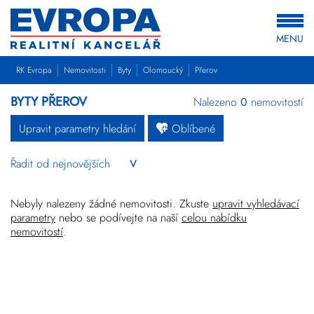
MENU
RK Evropa
Nemovitosti
Byty
Olomoucký
Přerov
BYTY PŘEROV
Nalezeno
0
nemovitostí
Upravit parametry hledání
Oblíbené
Byty
Domy
Pozemky
Nebyly nalezeny žádné nemovitosti. Zkuste
upravit vyhledávací
parametry
nebo se podívejte na naší
celou nabídku
nemovitostí
.
Komerční
Ostatní
Developerské
projekty