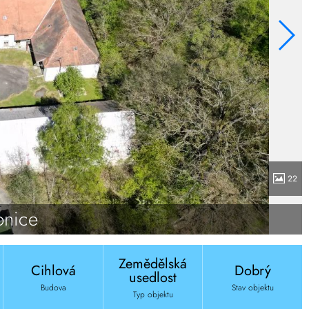
22
onice
Zemědělská
Cihlová
Dobrý
usedlost
Budova
Stav objektu
Typ objektu