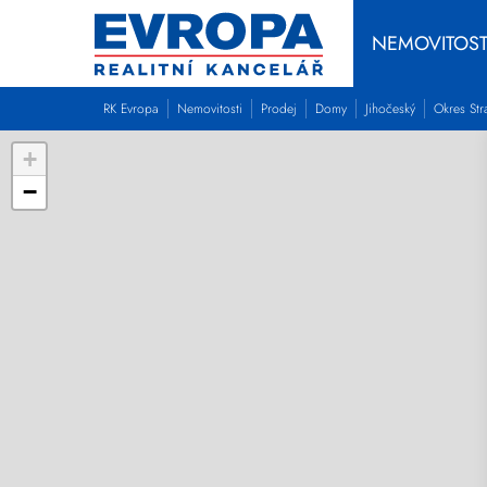
NEMOVITOST
RK Evropa
Nemovitosti
Prodej
Domy
Jihočeský
Okres Str
+
−