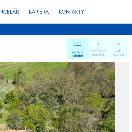
ANCELÁŘ
KARIÉRA
KONTAKTY
<
>
předchozí
další
seznam
nabídka
nabídka
nabídek