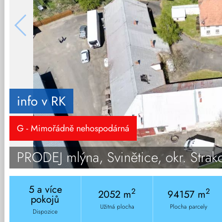
info v RK
G - Mimořádně nehospodárná
PRODEJ mlýna, Svinětice, okr. Strak
5 a více
2
2
2052 m
94157 m
pokojů
Užitná plocha
Plocha parcely
Dispozice