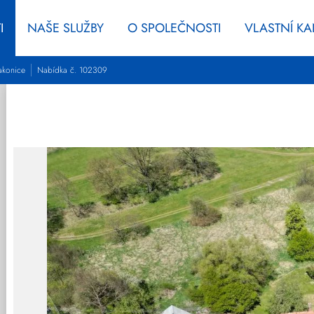
I
NAŠE SLUŽBY
O SPOLEČNOSTI
VLASTNÍ K
akonice
Nabídka č. 102309