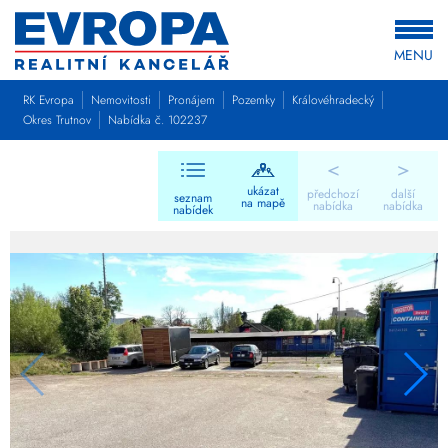
MENU
RK Evropa
Nemovitosti
Pronájem
Pozemky
Královéhradecký
Okres Trutnov
Nabídka č. 102237
<
>
ukázat
předchozí
další
seznam
na mapě
nabídka
nabídka
nabídek