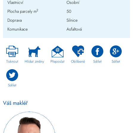
Vlastnicví
Osobní
2
Plocha parcely m
50
Doprava
Silnice
Komunikace
Asfaltová
Tisknout
Hlídat změny
Přeposlat
Oblíbené
Sdílet
Sdílet
Sdílet
Váš makléř