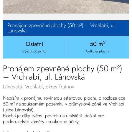
Pronájem zpevněné plochy (50 m²) – Vrchlabí, ul.
Lánovská
2
Ostatní
50 m
Využití pozemku
Celková plocha
Pronájem zpevněné plochy (50 m²)
– Vrchlabí, ul. Lánovská
Lánovská, Vrchlabí, okres Trutnov
Nabízím k pronájmu rovinatou asfaltovou plochu o rozloze cca
50 m² na soukromém pozemku v průmyslové zóně ve Vrchlabí
(ulice Lánovská).
Plocha je díky svému povrchu a umístění ideální pro
podnikatelské záměry i soukromé účely.