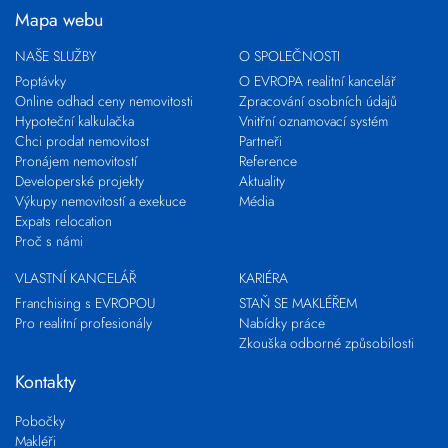
Mapa webu
NAŠE SLUŽBY
O SPOLEČNOSTI
Poptávky
O EVROPA realitní kancelář
Online odhad ceny nemovitosti
Zpracování osobních údajů
Hypoteční kalkulačka
Vnitřní oznamovací systém
Chci prodat nemovitost
Partneři
Pronájem nemovitostí
Reference
Developerské projekty
Aktuality
Výkupy nemovitostí a exekuce
Média
Expats relocation
Proč s námi
VLASTNÍ KANCELÁŘ
KARIÉRA
Franchising s EVROPOU
STAŇ SE MAKLÉŘEM
Pro realitní profesionály
Nabídky práce
Zkouška odborné způsobilosti
Kontakty
Pobočky
Makléři