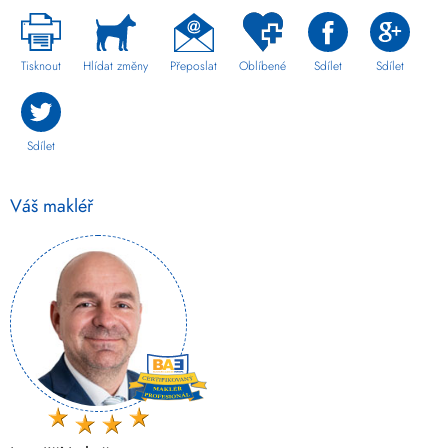
Tisknout
Hlídat změny
Přeposlat
Oblíbené
Sdílet
Sdílet
Sdílet
Váš makléř