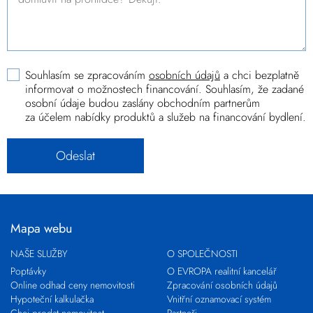
Souhlasím se zpracováním
osobních údajů
a chci bezplatně
informovat o možnostech financování. Souhlasím, že zadané
osobní údaje budou zaslány obchodním partnerům
za účelem nabídky produktů a služeb na financování bydlení.
Mapa webu
NAŠE SLUŽBY
O SPOLEČNOSTI
Poptávky
O EVROPA realitní kancelář
Online odhad ceny nemovitosti
Zpracování osobních údajů
Hypoteční kalkulačka
Vnitřní oznamovací systém