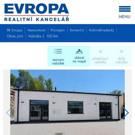
MENU
RK Evropa
Nemovitosti
Pronájem
Komerční
Královéhradecký
Okres Jičín
Nabídka č. 102144
<
>
ukázat
předchozí
další
seznam
na mapě
nabídka
nabídka
nabídek