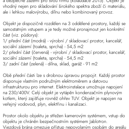
a bezpečné zázemí pro svou firmu (kolaudace 2015). Objekt je
vhodný nejen pro skladování širokého spektra zboží či materiálu,
ale i lehkou malovýrobu, dílnu nebo kombinovaný provoz.
Objekt je dispozičně rozdělen na 3 oddělené prostory, každý se
samostatným vstupem a je tedy možné pronajmout jen konkrétní
část (viz. půdorys):
1/ přední část (modrá) - výrobní / skladovací prostor, kancelář,
sociální zázemí (toaleta, sprcha) - 54,5 m2
2/ přední část (červená) - výrobní / skladovací prostor, kancelář,
sociální zázemí (toaleta, sprcha) - 54,5 m2
3/ zadní část (zelená) - dílna, sklad, garáž - 91 m2
Obě přední části lze s drobnou úpravou propojit. Každý prostor
disponuje vlastním podružným elektroměrem a datovou
infrastrukturou pro internet. Elektroinstalace umožnuje napojení
na 230/400V. Celý objekt je vytápěn kondenzačním plynovým
kotlem, který zajišťuje rovněž ohřev TUV. Objekt je napojen na
veřejný vodovod, plyn, elektřinu i kanalizaci.
Prostor okolo objektu je střežen kamerovým systémem, vstup do
objektu je chráněn bezpečnostním systémem Jablotron.
Vjezdová brána omezuje přístup nepovolaným osobám do areálu