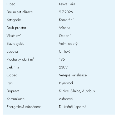
Obec
Nová Paka
Datum aktualizace
9.7.2026
Kategorie
Komerční
Druh prostor
Výroba
Vlastnicví
Osobní
Stav objektu
Velmi dobrý
Budova
Cihlová
2
Plocha výrobní m
195
Elektřina
230V
Odpad
Veřejná kanalizace
Plyn
Plynovod
Doprava
Silnice, Silnice, Autobus
Komunikace
Asfaltová
Energetická náročnost
D - Méně úsporná