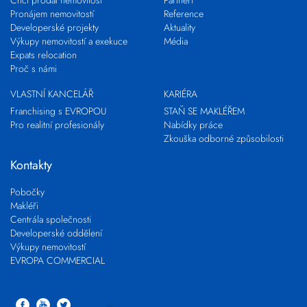
Chci prodat nemovitost
Partneři
Pronájem nemovitostí
Reference
Developerské projekty
Aktuality
Výkupy nemovitostí a exekuce
Média
Expats relocation
Proč s námi
VLASTNÍ KANCELÁŘ
KARIÉRA
Franchising s EVROPOU
STAŇ SE MAKLÉŘEM
Pro realitní profesionály
Nabídky práce
Zkouška odborné způsobilosti
Kontakty
Pobočky
Makléři
Centrála společnosti
Developerské oddělení
Výkupy nemovitostí
EVROPA COMMERCIAL