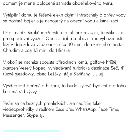
domem je menší oplocená zahrada obdélníkového tvaru.
Vytápění domu je řešené elektrickými infrapanely o ohřev vody
se postará bojler a je napojený na obecní vodu a kanalizaci.
Okolí nabízí široké možnosti a to jak pro relaxaci, turistiku, tak
pro sportovní využití. Obec s dobrou občanskou vybaveností
leží v dojezdové vzdálenosti cca 30 min. do okresního města
Chrudim a cca 15 min. do Hlinska.
V okolí se nachází spousta přírodních lomů, golfové hřiště,
skanzen Veselý Kopec, vyhledávaná turistická destinace Seč, tři
různé sjezdovky, obec Ležáky, stáje Slatiňany ......aj.
Výstřednost opřená o historii, to bude stylové bydlení pro toho,
kdo má rád výzvy.
Těším se na běžných prohlídkách, ale nabízím také
viedeoprohlídky v reálném čase přes WhatsApp, Face Time,
Messenger, Skype aj.