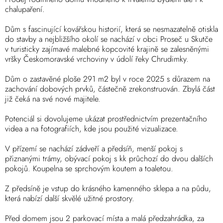
chalupaření.
Dům s fascinující kovářskou historií, která se nesmazatelně otiskla
do stavby a nejbližšího okolí se nachází v obci Proseč u Skutče
v turisticky zajímavé malebné kopcovité krajině se zalesněnými
vršky Českomoravské vrchoviny v údolí řeky Chrudimky.
Dům o zastavěné ploše 291 m2 byl v roce 2025 s důrazem na
zachování dobových prvků, částečně zrekonstruován. Zbylá část
již čeká na své nové majitele.
Potenciál si dovolujeme ukázat prostřednictvím prezentačního
videa a na fotografiích, kde jsou použité vizualizace.
V přízemí se nachází zádveří a předsíň, menší pokoj s
přiznanými trámy, obývací pokoj s kk průchozí do dvou dalších
pokojů. Koupelna se sprchovým koutem a toaletou.
Z předsíně je vstup do krásného kamenného sklepa a na půdu,
která nabízí další skvělé užitné prostory.
Před domem jsou 2 parkovací místa a malá předzahrádka, za