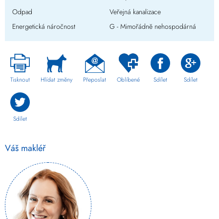
Odpad
Veřejná kanalizace
Energetická náročnost
G - Mimořádně nehospodárná
Tisknout
Hlídat změny
Přeposlat
Oblíbené
Sdílet
Sdílet
Sdílet
Váš makléř