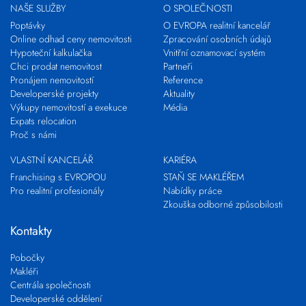
NAŠE SLUŽBY
O SPOLEČNOSTI
Poptávky
O EVROPA realitní kancelář
Online odhad ceny nemovitosti
Zpracování osobních údajů
Hypoteční kalkulačka
Vnitřní oznamovací systém
Chci prodat nemovitost
Partneři
Pronájem nemovitostí
Reference
Developerské projekty
Aktuality
Výkupy nemovitostí a exekuce
Média
Expats relocation
Proč s námi
VLASTNÍ KANCELÁŘ
KARIÉRA
Franchising s EVROPOU
STAŇ SE MAKLÉŘEM
Pro realitní profesionály
Nabídky práce
Zkouška odborné způsobilosti
Kontakty
Pobočky
Makléři
Centrála společnosti
Developerské oddělení