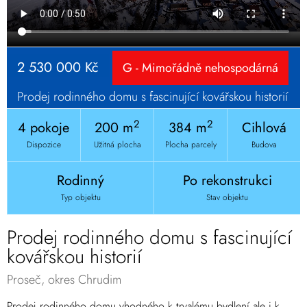
2 530 000 Kč
G - Mimořádně nehospodárná
Prodej rodinného domu s fascinující kovářskou historií
2
2
4 pokoje
200 m
384 m
Cihlová
Dispozice
Užitná plocha
Plocha parcely
Budova
Rodinný
Po rekonstrukci
Typ objektu
Stav objektu
Prodej rodinného domu s fascinující
kovářskou historií
Proseč, okres Chrudim
Prodej rodinného domu vhodného k trvalému bydlení ale i k