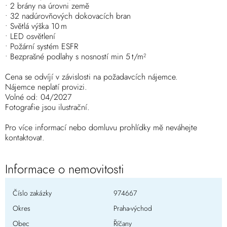
• 2 brány na úrovni země
• 32 nadúrovňových dokovacích bran
• Světlá výška 10 m
• LED osvětlení
• Požární systém ESFR
• Bezprašné podlahy s nosností min 5 t/m²
Cena se odvíjí v závislosti na požadavcích nájemce.
Nájemce neplatí provizi.
Volné od: 04/2027
Fotografie jsou ilustrační.
Pro více informací nebo domluvu prohlídky mě neváhejte
kontaktovat.
Informace o nemovitosti
Číslo zakázky
974667
Okres
Praha-východ
Obec
Říčany