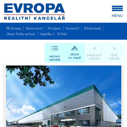
MENU
RK Evropa
Nemovitosti
Pronájem
Komerční
Středočeský
Okres Praha-východ
Nabídka č. 101144
<
>
ukázat
předchozí
další
seznam
na mapě
nabídka
nabídka
nabídek