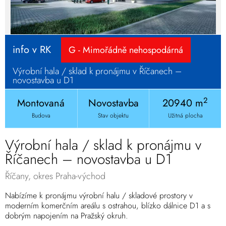
info v RK
G - Mimořádně nehospodárná
Výrobní hala / sklad k pronájmu v Říčanech –
novostavba u D1
2
Montovaná
Novostavba
20940 m
Budova
Stav objektu
Užitná plocha
Výrobní hala / sklad k pronájmu v
Říčanech – novostavba u D1
Říčany, okres Praha-východ
Nabízíme k pronájmu výrobní halu / skladové prostory v
moderním komerčním areálu s ostrahou, blízko dálnice D1 a s
dobrým napojením na Pražský okruh.