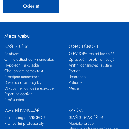
Mapa webu
NAŠE SLUŽBY
O SPOLEČNOSTI
Poptávky
O EVROPA realitní kancelář
Online odhad ceny nemovitosti
Zpracování osobních údajů
Hypoteční kalkulačka
Vnitřní oznamovací systém
Chci prodat nemovitost
Partneři
Pronájem nemovitostí
Reference
Developerské projekty
Aktuality
Výkupy nemovitostí a exekuce
Média
Expats relocation
Proč s námi
VLASTNÍ KANCELÁŘ
KARIÉRA
Franchising s EVROPOU
STAŇ SE MAKLÉŘEM
Pro realitní profesionály
Nabídky práce