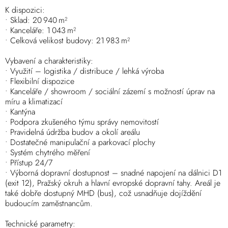
K dispozici:
• Sklad: 20 940 m²
• Kanceláře: 1 043 m²
• Celková velikost budovy: 21 983 m²
Vybavení a charakteristiky:
• Využití – logistika / distribuce / lehká výroba
• Flexibilní dispozice
• Kanceláře / showroom / sociální zázemí s možností úprav na
míru a klimatizací
• Kantýna
• Podpora zkušeného týmu správy nemovitostí
• Pravidelná údržba budov a okolí areálu
• Dostatečné manipulační a parkovací plochy
• Systém chytrého měření
• Přístup 24/7
• Výborná dopravní dostupnost – snadné napojení na dálnici D1
(exit 12), Pražský okruh a hlavní evropské dopravní tahy. Areál je
také dobře dostupný MHD (bus), což usnadňuje dojíždění
budoucím zaměstnancům.
Technické parametry: