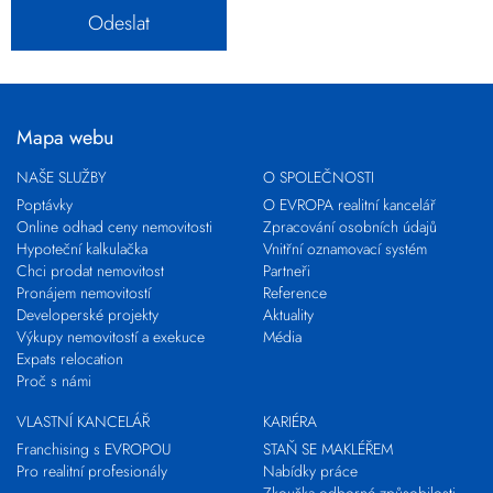
Mapa webu
NAŠE SLUŽBY
O SPOLEČNOSTI
Poptávky
O EVROPA realitní kancelář
Online odhad ceny nemovitosti
Zpracování osobních údajů
Hypoteční kalkulačka
Vnitřní oznamovací systém
Chci prodat nemovitost
Partneři
Pronájem nemovitostí
Reference
Developerské projekty
Aktuality
Výkupy nemovitostí a exekuce
Média
Expats relocation
Proč s námi
VLASTNÍ KANCELÁŘ
KARIÉRA
Franchising s EVROPOU
STAŇ SE MAKLÉŘEM
Pro realitní profesionály
Nabídky práce