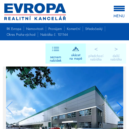
MENU
RK Evropa
Nemovitosti
Pronájem
Komerční
Středočeský
Okres Praha-východ
Nabídka č. 101144
<
>
ukázat
předchozí
další
seznam
na mapě
nabídka
nabídka
nabídek