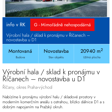
info v RK
G - Mimořádně nehospodárná
Výrobní hala / sklad k pronájmu v Říčanech –
novostavba u D1
2
Montovaná
Novostavba
20940 m
Budova
Stav objektu
Užitná plocha
Výrobní hala / sklad k pronájmu v
Říčanech – novostavba u D1
Říčany, okres Praha-východ
Nabízíme k pronájmu výrobní halu / skladové prostory v
moderním komerčním areálu s ostrahou, blízko dálnice D1 a s
dobrým napojením na Pražský okruh.