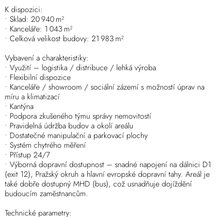
K dispozici:
• Sklad: 20 940 m²
• Kanceláře: 1 043 m²
• Celková velikost budovy: 21 983 m²
Vybavení a charakteristiky:
• Využití – logistika / distribuce / lehká výroba
• Flexibilní dispozice
• Kanceláře / showroom / sociální zázemí s možností úprav na
míru a klimatizací
• Kantýna
• Podpora zkušeného týmu správy nemovitostí
• Pravidelná údržba budov a okolí areálu
• Dostatečné manipulační a parkovací plochy
• Systém chytrého měření
• Přístup 24/7
• Výborná dopravní dostupnost – snadné napojení na dálnici D1
(exit 12), Pražský okruh a hlavní evropské dopravní tahy. Areál je
také dobře dostupný MHD (bus), což usnadňuje dojíždění
budoucím zaměstnancům.
Technické parametry: