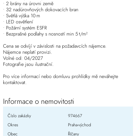
• 2 brány na úrovni země
• 32 nadúrovňových dokovacích bran
• Světlá výška 10 m
• LED osvětlení
• Požární systém ESFR
• Bezprašné podlahy s nosností min 5 t/m²
Cena se odvíjí v závislosti na požadavcích nájemce.
Nájemce neplatí provizi.
Volné od: 04/2027
Fotografie jsou ilustrační.
Pro více informací nebo domluvu prohlídky mě neváhejte
kontaktovat.
Informace o nemovitosti
Číslo zakázky
974667
Okres
Praha-východ
Obec
Říčany