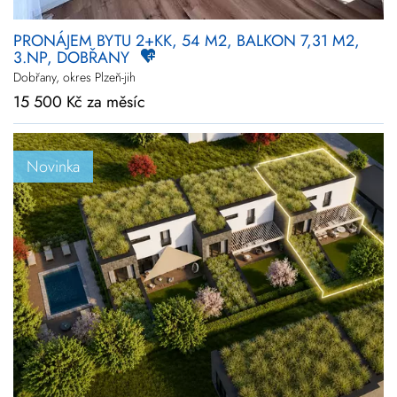
PRONÁJEM BYTU 2+KK, 54 M2, BALKON 7,31 M2,
3.NP, DOBŘANY
Dobřany, okres Plzeň-jih
15 500 Kč za měsíc
Novinka