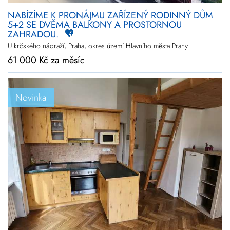
NABÍZÍME K PRONÁJMU ZAŘÍZENÝ RODINNÝ DŮM
5+2 SE DVĚMA BALKONY A PROSTORNOU
ZAHRADOU.
U krčského nádraží, Praha, okres území Hlavního města Prahy
61 000 Kč za měsíc
Novinka