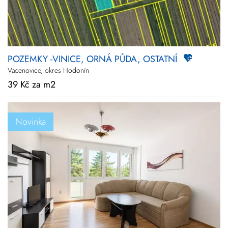
POZEMKY -VINICE, ORNÁ PŮDA, OSTATNÍ
Vacenovice, okres Hodonín
39 Kč za m2
Novinka