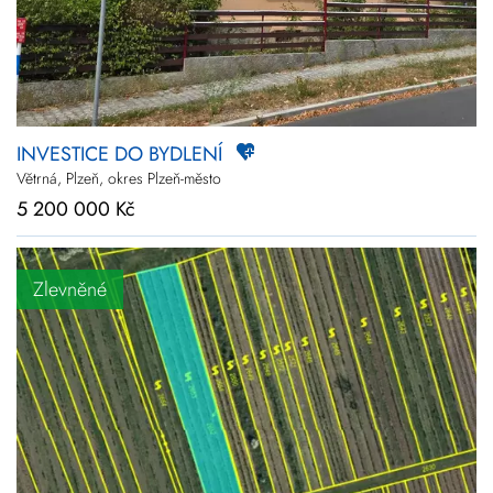
INVESTICE DO BYDLENÍ
Větrná, Plzeň, okres Plzeň-město
5 200 000 Kč
Zlevněné