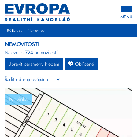
MENU
RK Evropa
Nemovitosti
NEMOVITOSTI
Nalezeno
724
nemovitostí
Upravit parametry hledání
Oblíbené
Byty
Domy
Pozemky
Novinka
Komerční
Ostatní
Developerské
projekty