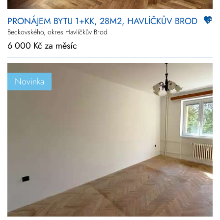
PRONÁJEM BYTU 1+KK, 28M2, HAVLÍČKŮV BROD
Beckovského, okres Havlíčkův Brod
6 000 Kč za měsíc
Novinka