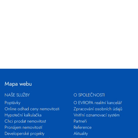
Mapa webu
NAŠE SLUŽBY
O SPOLEČNOSTI
Poptávky
O EVROPA realitní kancelář
Online odhad ceny nemovitosti
Zpracování osobních údajů
Hypoteční kalkulačka
Vnitřní oznamovací systém
Chci prodat nemovitost
Partneři
Pronájem nemovitostí
Reference
Developerské projekty
Aktuality