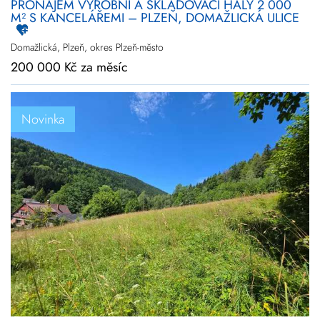
PRONÁJEM VÝROBNÍ A SKLADOVACÍ HALY 2 000
M² S KANCELÁŘEMI – PLZEŇ, DOMAŽLICKÁ ULICE
Domažlická, Plzeň, okres Plzeň-město
200 000 Kč za měsíc
Novinka