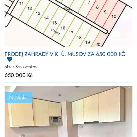
Novinky
Zlevněné
Prodej
Pronájem
Vše
Kraj
Vyberte kraje
PRODEJ ZAHRADY V K. Ú. MUŠOV ZA 650 000 KČ
Upřesnit
lokalitu
okres Brno-venkov
650 000 Kč
Cena
+
rozšířené hledání
Novinka