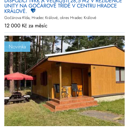
DISPOZICI 1+KK A VELIKOSTI 28,5 M2 V REZIDENCE
UNITY NA GOČÁROVĚ TŘÍDĚ V CENTRU HRADCE
KRÁLOVÉ.
Gočárova třída, Hradec Králové, okres Hradec Králové
12 000 Kč za měsíc
Novinka