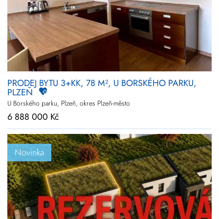
PRODEJ BYTU 3+KK, 78 M², U BORSKÉHO PARKU,
PLZEŇ
U Borského parku, Plzeň, okres Plzeň-město
6 888 000 Kč
Novinka