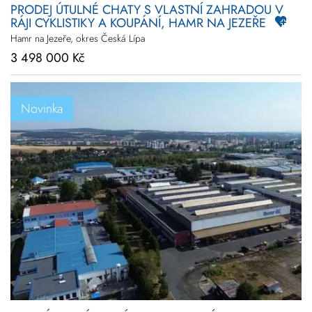
PRODEJ ÚTULNÉ CHATY S VLASTNÍ ZAHRADOU V
RÁJI CYKLISTIKY A KOUPÁNÍ, HAMR NA JEZEŘE
Hamr na Jezeře, okres Česká Lípa
3 498 000 Kč
Novinka