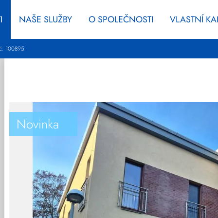
I
NAŠE SLUŽBY
O SPOLEČNOSTI
VLASTNÍ K
č. 100895
Novinka