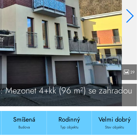
29
: Mezonet 4+kk (96 m²) se zahradou
Smíšená
Rodinný
Velmi dobrý
Budova
Typ objektu
Stav objektu