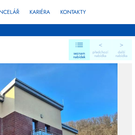
ANCELÁŘ
KARIÉRA
KONTAKTY
<
>
předchozí
další
seznam
nabídka
nabídka
nabídek