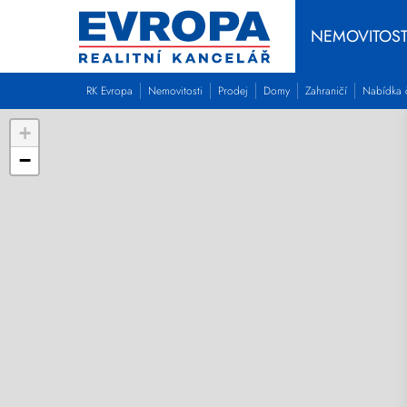
NEMOVITOST
RK Evropa
Nemovitosti
Prodej
Domy
Zahraničí
Nabídka 
+
−