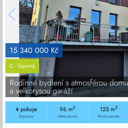
15 340 000 Kč
C - Úsporná
Rodinné bydlení s atmosférou domu
a velkorysou garáží
2
2
4 pokoje
96 m
125 m
Dispozice
Užitná plocha
Plocha parcely