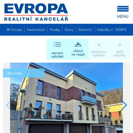
MENU
RK Evropa
Nemovitosti
Prodej
Domy
Zahraničí
Nabídka č. 100895
<
>
ukázat
předchozí
další
seznam
na mapě
nabídka
nabídka
nabídek
Novinka