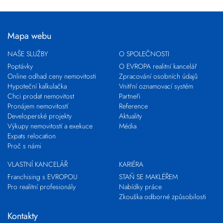
Mapa webu
NAŠE SLUŽBY
O SPOLEČNOSTI
Poptávky
O EVROPA realitní kancelář
Online odhad ceny nemovitosti
Zpracování osobních údajů
Hypoteční kalkulačka
Vnitřní oznamovací systém
Chci prodat nemovitost
Partneři
Pronájem nemovitostí
Reference
Developerské projekty
Aktuality
Výkupy nemovitostí a exekuce
Média
Expats relocation
Proč s námi
VLASTNÍ KANCELÁŘ
KARIÉRA
Franchising s EVROPOU
STAŇ SE MAKLÉŘEM
Pro realitní profesionály
Nabídky práce
Zkouška odborné způsobilosti
Kontakty