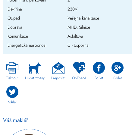
Počet míst k parkování
2
Elektřina
230V
Odpad
Veřejná kanalizace
Doprava
MHD, Silnice
Komunikace
Asfaltová
Energetická náročnost
C - Úsporná
Tisknout
Hlídat změny
Přeposlat
Oblíbené
Sdílet
Sdílet
Sdílet
Váš makléř