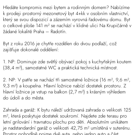
Hledáte kompromis mezi bytem a rodinným domem? Nabízíme
k prodeji prostorný mezonetový byt 4+kk v osobním vlastnictví,
který se svou dispozicí a zázemím vyrovná řadovému domu. Byt
o celkové ploše 141 m² se nachází v klidné ulici Na Krupičárně v
žádané lokalitě Praha – Radotín.
Byt z roku 2016 je chytře rozdělen do dvou podlaží, což
zajišťuje dokonalé oddělení:
1. NP: Dominuje zde světlý obývací pokoj s kuchyňským koutem
(38,4 m²), samostatné WC a praktická technická místnost.
2. NP: V patře se nachází tři samostatné ložnice (16 m², 9,6 m²,
9,3 m²) a koupelna. Hlavní ložnice nabízí dostatek prostoru. Z
hlavní ložnice je vstup na balkon (2,7 m²) s krásným výhledem
do údolí a do města.
Zahrada a garáž: K bytu náleží udržovaná zahrada o velikosti 125
m², která poskytuje dostatek soukromí. Najdete zde terasu pro
letní grilování i travnatou plochu pro děti. Absolutním unikátem
je nadstandardní garáž o velikosti 42,75 m² umístěná v suterénu.
Prostor pohodlně pojme dvě auta, nebo jedno auto a část