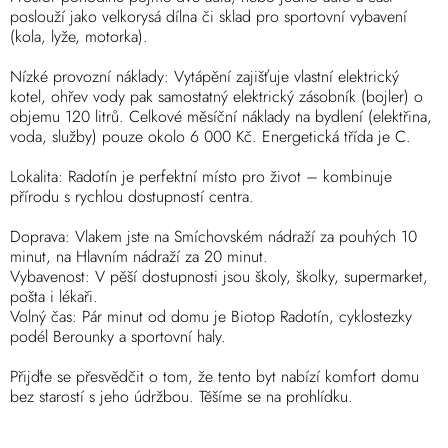
poslouží jako velkorysá dílna či sklad pro sportovní vybavení
(kola, lyže, motorka).
Nízké provozní náklady: Vytápění zajišťuje vlastní elektrický
kotel, ohřev vody pak samostatný elektrický zásobník (bojler) o
objemu 120 litrů. Celkové měsíční náklady na bydlení (elektřina,
voda, služby) pouze okolo 6 000 Kč. Energetická třída je C.
Lokalita: Radotín je perfektní místo pro život – kombinuje
přírodu s rychlou dostupností centra.
Doprava: Vlakem jste na Smíchovském nádraží za pouhých 10
minut, na Hlavním nádraží za 20 minut.
Vybavenost: V pěší dostupnosti jsou školy, školky, supermarket,
pošta i lékaři.
Volný čas: Pár minut od domu je Biotop Radotín, cyklostezky
podél Berounky a sportovní haly.
Přijďte se přesvědčit o tom, že tento byt nabízí komfort domu
bez starostí s jeho údržbou. Těšíme se na prohlídku.