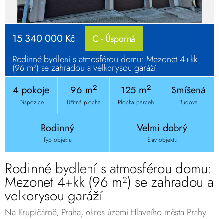
15 340 000 Kč
C - Úsporná
Rodinné bydlení s atmosférou domu: Mezonet 4+kk
(96 m²) se zahradou a velkorysou garáží
2
2
4 pokoje
96 m
125 m
Smíšená
Dispozice
Užitná plocha
Plocha parcely
Budova
Rodinný
Velmi dobrý
Typ objektu
Stav objektu
Rodinné bydlení s atmosférou domu:
Mezonet 4+kk (96 m²) se zahradou a
velkorysou garáží
Na Krupičárně, Praha, okres území Hlavního města Prahy