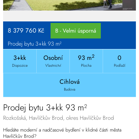
8 379 760 Kč
B - Velmi úsporná
Prodej bytu 3+kk 93 m²
2
3+kk
Osobní
93 m
0
Dispozice
Vlastnictví
Plocha
Podlaží
Cihlová
Budova
Prodej bytu 3+kk 93 m²
Rozkošská, Havlíčkův Brod, okres Havlíčkův Brod
Hledáte moderní a nadčasové bydlení v klidné části města
Havlíčkův Brod?