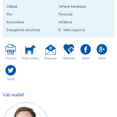
Odpad
Veřejná kanalizace
Plyn
Plynovod
Komunikace
Asfaltová
Energetická náročnost
B - Velmi úsporná
Tisknout
Hlídat změny
Přeposlat
Oblíbené
Sdílet
Sdílet
Sdílet
Váš makléř