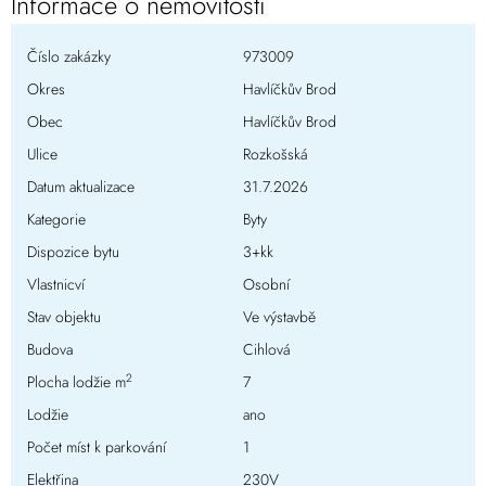
Informace o nemovitosti
Číslo zakázky
973009
Okres
Havlíčkův Brod
Obec
Havlíčkův Brod
Ulice
Rozkošská
Datum aktualizace
31.7.2026
Kategorie
Byty
Dispozice bytu
3+kk
Vlastnicví
Osobní
Stav objektu
Ve výstavbě
Budova
Cihlová
2
Plocha lodžie m
7
Lodžie
ano
Počet míst k parkování
1
Elektřina
230V