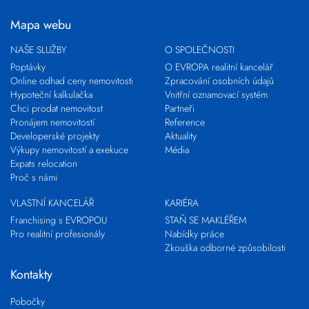
Mapa webu
NAŠE SLUŽBY
O SPOLEČNOSTI
Poptávky
O EVROPA realitní kancelář
Online odhad ceny nemovitosti
Zpracování osobních údajů
Hypoteční kalkulačka
Vnitřní oznamovací systém
Chci prodat nemovitost
Partneři
Pronájem nemovitostí
Reference
Developerské projekty
Aktuality
Výkupy nemovitostí a exekuce
Média
Expats relocation
Proč s námi
VLASTNÍ KANCELÁŘ
KARIÉRA
Franchising s EVROPOU
STAŇ SE MAKLÉŘEM
Pro realitní profesionály
Nabídky práce
Zkouška odborné způsobilosti
Kontakty
Pobočky