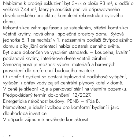
Nabízíme k prodeji exkluzivní byt 3+kk o ploše 93 m², s lodžií o
velikosti 7,44 m², který je součástí pečlivě připravovaného
developerského projektu s kompletní rekonstrukcí bytového
domu.
Rekonstrukce zahrnuje fasádu se zateplením, střešní konstrukci
včetně krytiny, nová okna i společné prostory domu. Bytová
jednotka č. 1 se nachází v 1. nadzemním podlaží čtyřpodlažního
domu a díky jižní orientaci nabízí dostatek denního světla.
Byt bude dokončen ve vysokém standardu – koupelna, kvalitní
podlahové krytiny, interiérové dveře včetně zárubní.
Samozřejmostí je možnost výběru materiálů a barevných
provedení dle preferencí budoucího majitele.
O komfort bydlení se postará teplovodní podlahové vytápění,
vytápění i ohřev vody zajistí centrální plynový kotel v domě.
V ceně je sklepní kóje a parkovací stání na vlastním pozemku.
Předpokládaný termín dokončení: 12/2027.
Energetická náročnost budovy: PENB – třída B.
Nemovitost je ideální volbou pro komfortní bydlení i jako
dlouhodobá investice.
V případě zájmu mě neváhejte kontaktovat.