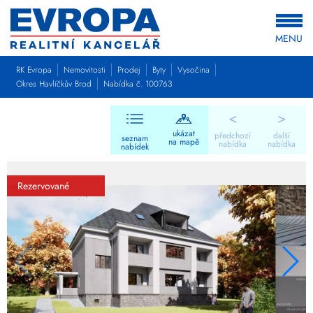
MENU
RK Evropa
Nemovitosti
Prodej
Byty
Vysočina
Okres Havlíčkův Brod
Nabídka č. 100763
<
>
ukázat
předchozí
další
seznam
na mapě
nabídka
nabídka
nabídek
Rezervované