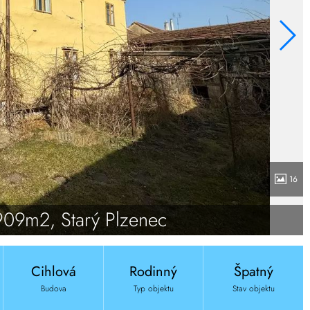
16
909m2, Starý Plzenec
Cihlová
Rodinný
Špatný
Budova
Typ objektu
Stav objektu