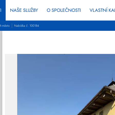
I
NAŠE SLUŽBY
O SPOLEČNOSTI
VLASTNÍ K
eň-město
Nabídka č. 100184