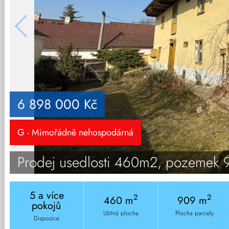
6 898 000 Kč
G - Mimořádně nehospodárná
Prodej usedlosti 460m2, pozemek 
5 a více
2
2
460 m
909 m
pokojů
Užitná plocha
Plocha parcely
Dispozice