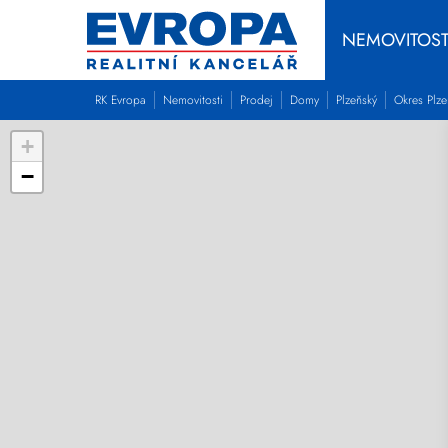
NEMOVITOST
RK Evropa
Nemovitosti
Prodej
Domy
Plzeňský
Okres Plz
+
−