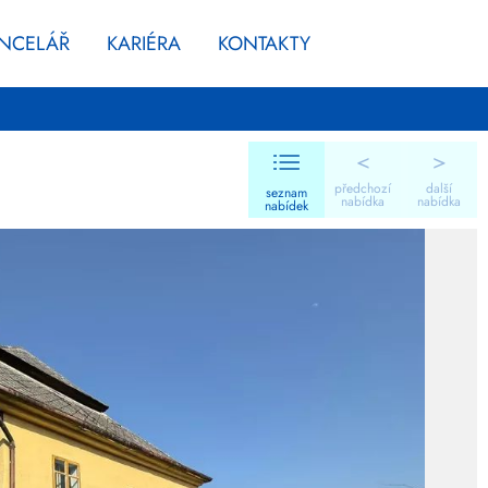
ANCELÁŘ
KARIÉRA
KONTAKTY
<
>
předchozí
další
seznam
nabídka
nabídka
nabídek